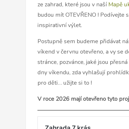
ze zahrad, které jsou v naší
Mapě uk
budou mít OTEVŘENO ! Podívejte se,
inspirativní výlet.
Postupně sem budeme přidávat názv
víkend v červnu otevřeno, a vy se do
stránce, pozvánce, jaké jsou přesná
dny víkendu, zda vyhlašují prohlíd
pro děti… užijte si to !
V roce 2026 mají otevřeno tyto proj