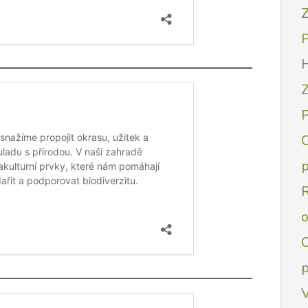
Z
Z
C
p
C
p
V