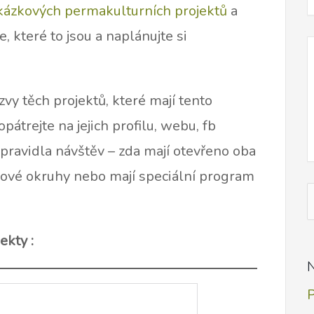
ázkových permakulturních projektů
a
 které to jsou a naplánujte si
y těch projektů, které mají tento
pátrejte na jejich profilu, webu, fb
 pravidla návštěv – zda mají otevřeno oba
kové okruhy nebo mají speciální program
V
p
ekty :
N