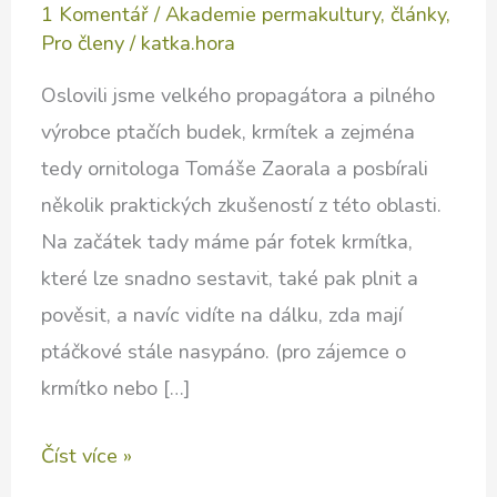
1 Komentář
/
Akademie permakultury
,
články
,
Pro členy
/
katka.hora
Oslovili jsme velkého propagátora a pilného
výrobce ptačích budek, krmítek a zejména
tedy ornitologa Tomáše Zaorala a posbírali
několik praktických zkušeností z této oblasti.
Na začátek tady máme pár fotek krmítka,
které lze snadno sestavit, také pak plnit a
pověsit, a navíc vidíte na dálku, zda mají
ptáčkové stále nasypáno. (pro zájemce o
krmítko nebo […]
Ptačí
Číst více »
budky