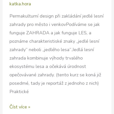
katka.hora
Permakulturní design při zakládání jedlé lesní
zahrady pro město i venkovPodíváme se jak
funguje ZAHRADA a jak funguje LES, a
poznáme charakteristiské znaky „jedlé lesní
zahrady“ neboli „jedlého lesa“.Jedlá lesní
zahrada kombinuje výhody trvalého
ekosystému lesa a očekává úrodnost
opečovávané zahrady. (tento kurz se koná již
posedmé, tady je reportáž z jednoho z nich)
Praktické
Pokročilý
Číst více »