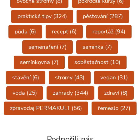
ovocné stromy
(8)
pokročilé kurzy
(6)
praktické tipy
(324)
pěstování
(287)
půda
(6)
recept
(6)
reportáž
(94)
semenaření
(7)
seminka
(7)
semínkovna
(7)
soběstačnost
(10)
stavění
(6)
stromy
(43)
vegan
(31)
voda
(25)
zahrady
(344)
zdraví
(8)
zpravodaj PERMAKULT
(56)
řemeslo
(27)
Podpořili nás