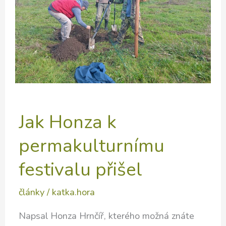
podporovat
biodiverzitu.
Jak Honza k
permakulturnímu
festivalu přišel
články
/
katka.hora
Napsal Honza Hrnčíř, kterého možná znáte