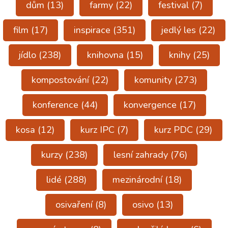
dům
(13)
farmy
(22)
festival
(7)
film
(17)
inspirace
(351)
jedlý les
(22)
jídlo
(238)
knihovna
(15)
knihy
(25)
kompostování
(22)
komunity
(273)
konference
(44)
konvergence
(17)
kosa
(12)
kurz IPC
(7)
kurz PDC
(29)
kurzy
(238)
lesní zahrady
(76)
lidé
(288)
mezinárodní
(18)
osivaření
(8)
osivo
(13)