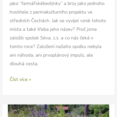
jako “farmářskébedýnky” a brzy jako jednoho
hostitele z permakulturního projektu ve
středních Čechách. Jak se vyvíjel vznik tohoto
místa a také třeba jeho název? Proč jsme
založili spolek Séva, z.s. a co nás čeká v
tomto roce? Založení našeho spolku nebyla
ani náhoda, ani prvoplánový impuls, ale
dlouhá cesta,
Jak
Číst více »
Honza
k
permakulturnímu
festivalu