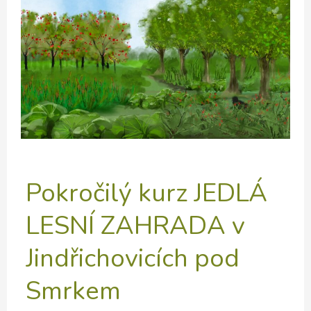
permakulturní
zahradě
–
Lipiny
15
Pokročilý kurz JEDLÁ
LESNÍ ZAHRADA v
Jindřichovicích pod
Smrkem