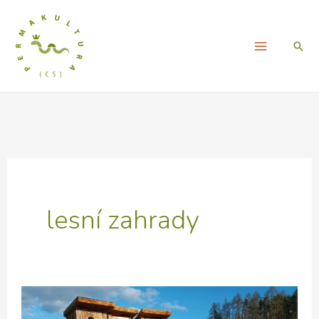
Přeskočit
na
Hled
obsah
lesní zahrady