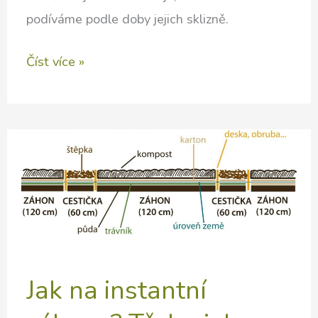
podíváme podle doby jejich sklizně.
Byliny
Číst více »
divoké
a
pěstované,
do
zahrad
i
do
kuchyně
Jak na instantní