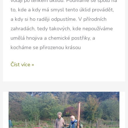
volají po lehkém úklidu. Podíváme se spolu na
to, kde a kdy má smysl tento úklid provádět,
a kdy si ho raději odpustíme. V přírodních
zahradách, tedy takových, kde nepoužíváme
umělá hnojiva a chemické postřiky, a
kocháme se přirozenou krásou
Jarní
Číst více »
zahrada
–
jak
zároveň
ne/uklízet
a