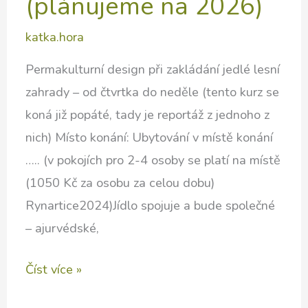
(plánujeme na 2026)
katka.hora
Permakulturní design při zakládání jedlé lesní
zahrady – od čtvrtka do neděle (tento kurz se
koná již popáté, tady je reportáž z jednoho z
nich) Místo konání: Ubytování v místě konání
….. (v pokojích pro 2-4 osoby se platí na místě
(1050 Kč za osobu za celou dobu)
Rynartice2024)Jídlo spojuje a bude společné
– ajurvédské,
Pokročilý
Číst více »
kurz