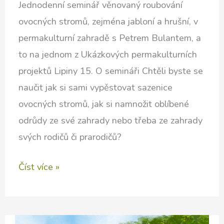
Jednodenní seminář věnovaný roubování
ovocných stromů, zejména jabloní a hrušní, v
permakulturní zahradě s Petrem Bulantem, a
to na jednom z Ukázkových permakulturních
projektů Lipiny 15. O semináři Chtěli byste se
naučit jak si sami vypěstovat sazenice
ovocných stromů, jak si namnožit oblíbené
odrůdy ze své zahrady nebo třeba ze zahrady
svých rodičů či prarodičů?
Roubování
Číst více »
ovocných
stromů
v