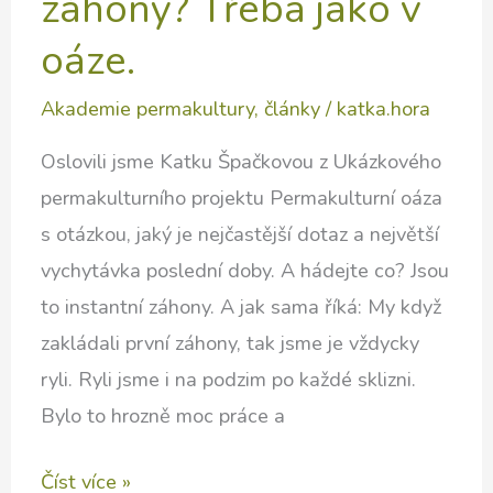
záhony? Třeba jako v
oáze.
Akademie permakultury
,
články
/
katka.hora
Oslovili jsme Katku Špačkovou z Ukázkového
permakulturního projektu Permakulturní oáza
s otázkou, jaký je nejčastější dotaz a největší
vychytávka poslední doby. A hádejte co? Jsou
to instantní záhony. A jak sama říká: My když
zakládali první záhony, tak jsme je vždycky
ryli. Ryli jsme i na podzim po každé sklizni.
Bylo to hrozně moc práce a
Jak
Číst více »