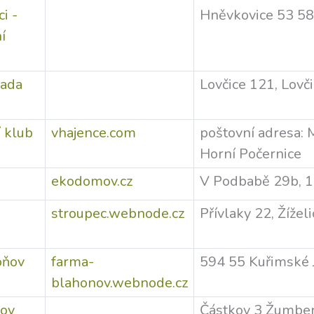
i -
Hněvkovice 53 5
í
rada
Lovčice 121, Lovči
í klub
vhajence.com
poštovní adresa: 
Horní Počernice
ekodomov.cz
V Podbabě 29b, 1
k
stroupec.webnode.cz
Přívlaky 22, Žížel
oňov
farma-
594 55 Kuřimské J
blahonov.webnode.cz
kov
Částkov 3 Žumbe