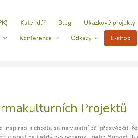
PK)
Kalendář
Blog
Ukázkové projekty
)
Konference
Odkazy
E-shop
ermakulturních Projektů
e inspiraci a chcete se na vlastní oči přesvědčit,
latnit v praxi na každý typ pozemku nebo činnosti. N