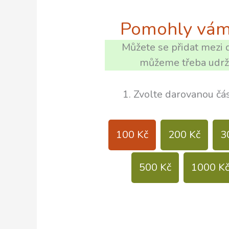
Pomohly vám 
Můžete se přidat mezi d
můžeme třeba udržo
1. Zvolte darovanou čá
100 Kč
200 Kč
3
500 Kč
1000 K