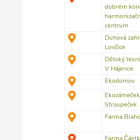
dobrém konc
harmonizačn
centrum
Duhová zah
Lovčice
Dětský lesn
V Hájence
Ekodomov
Ekozámeče
Stroupeček
Farma Blah
Farma Část