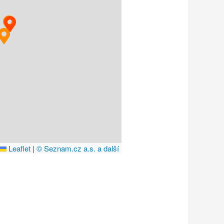
Leaflet
|
© Seznam.cz a.s. a další