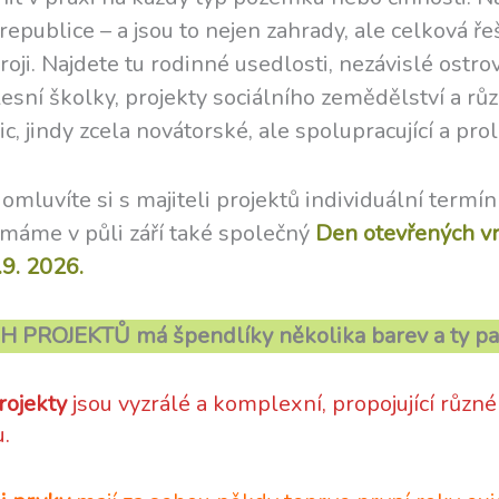
epublice – a jsou to nejen zahrady, ale celková ř
oji. Najdete tu rodinné usedlosti, nezávislé ostro
lesní školky, projekty sociálního zemědělství a r
ic, jindy zcela novátorské, ale spolupracující a prolí
omluvíte si s majiteli projektů individuální termín
 máme v půli září také společný
Den otevřených v
.9. 2026.
JEKTŮ má špendlíky několika barev a ty patří 
rojekty
jsou vyzrálé a komplexní, propojující různ
u.