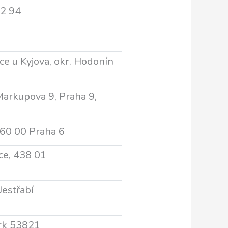
82 94
ce u Kyjova, okr. Hodonín
Markupova 9, Praha 9,
60 00 Praha 6
ice, 438 01
estřabí
rk 53821