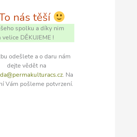
To nás těší
našeho spolku a díky nim
m velice DĚKUJEME !
tbu odešlete a o daru nám
dejte vědět na
da@permakulturacs.cz
. Na
ní Vám pošleme potvrzení.