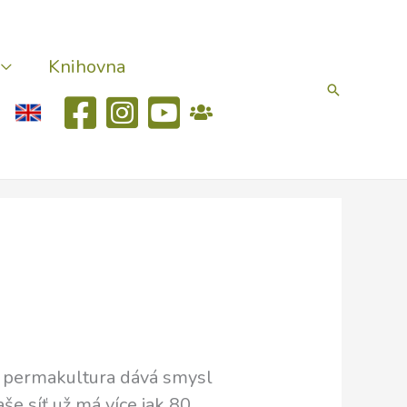
Knihovna
Hledat
 že permakultura dává smysl
aše síť už má více jak 80