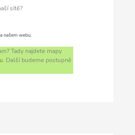
naší sítě?
a našem webu.
 tam? Tady najdete mapy
u
. Další budeme postupně