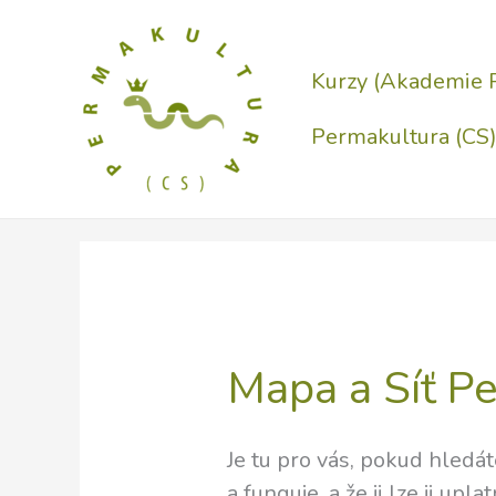
Přeskočit
na
Kurzy (Akademie 
obsah
Permakultura (CS
Mapa a Síť P
Je tu pro vás, pokud hledát
a funguje, a že ji lze ji up