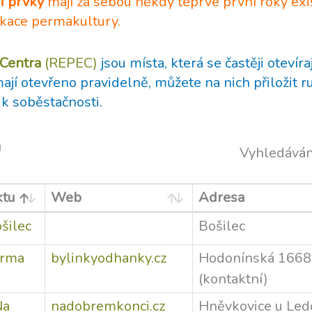
mi prvky
mají za sebou někdy teprve první roky exi
ikace permakultury.
 Centra
(REPEC)
jsou místa, která se častěji otevíra
jí otevřeno pravidelně, můžete na nich přiložit ru
 k soběstačnosti.
ů
Vyhledáván
ktu
Web
Adresa
ošilec
Bošilec
arma
bylinkyodhanky.cz
Hodonínská 1668
(kontaktní)
Na
nadobremkonci.cz
Hněvkovice u Led