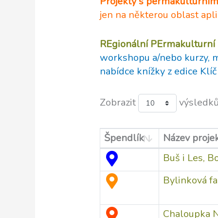
Projekty s permakulturní
jen na některou oblast apl
REgionální PErmakulturní
workshopu a/nebo kurzy, ma
nabídce knížky z edice Klíč
Zobrazit
výsledk
Špendlík
Název proje
Buš i Les, B
Bylinková f
Chaloupka 