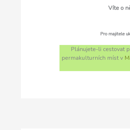
Víte o n
Pro majitele u
Plánujete-li cestovat 
permakulturních míst v
M