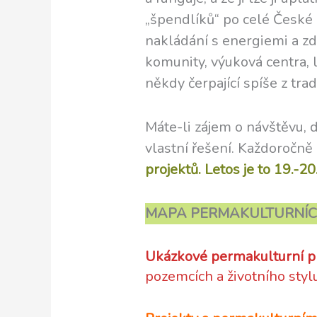
„špendlíků“ po celé České r
nakládání s energiemi a zdr
komunity, výuková centra, 
někdy čerpající spíše z trad
Máte-li zájem o návštěvu, d
vlastní řešení. Každoročně
projektů. Letos je to 19.-20
MAPA PERMAKULTURNÍCH PRO
Ukázkové permakulturní p
pozemcích a životního styl