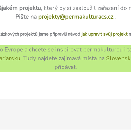
ějakém projektu
, který by si zasloužil zařazení do 
Pište na
projekty@permakulturacs.cz
.
kázkových projektů jsme připravili návod
jak upravit svůj projekt
n
po Evropě a chcete se inspirovat permakulturou i
aďarsku
. Tudy najdete zajímavá místa na
Slovensk
přidávat.