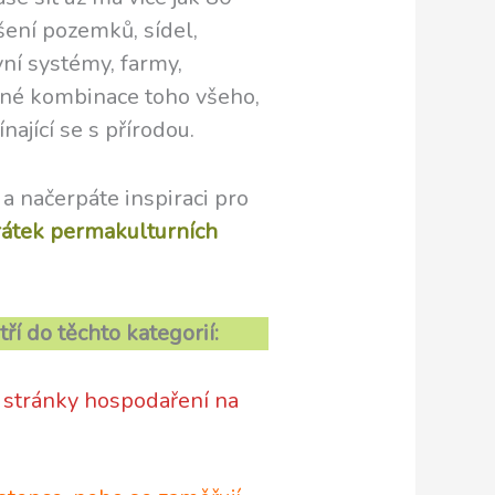
ešení pozemků, sídel,
vní systémy, farmy,
ůzné kombinace toho všeho,
nající se s přírodou.
 a načerpáte inspiraci pro
rátek permakulturních
do těchto kategorií:
é stránky hospodaření na