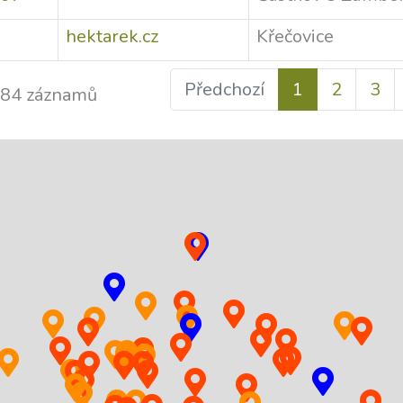
hektarek.cz
Křečovice
Předchozí
1
2
3
m 84 záznamů