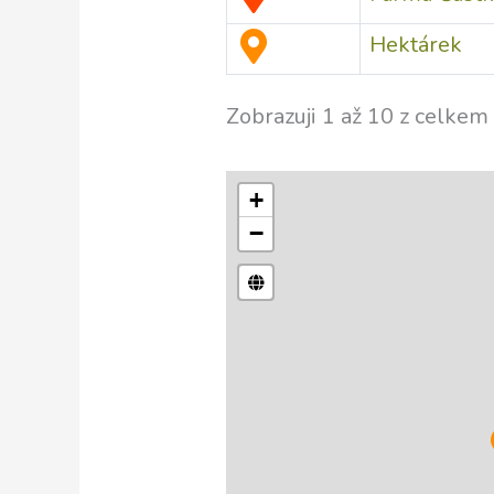
Hektárek
Zobrazuji 1 až 10 z celke
+
−