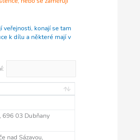
stence, nebo se zaměřují
jí veřejnosti, konají se tam
ce k dílu a některé mají v
í:
, 696 03 Dubňany
če nad Sázavou,