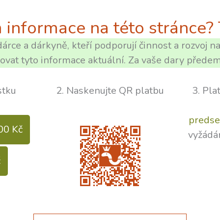
informace na této stránce? 
árce a dárkyně, kteří podporují činnost a rozvoj 
vat tyto informace aktuální. Za vaše dary přede
stku
2. Naskenujte QR platbu
3. Pla
predse
00 Kč
vyžádá
č