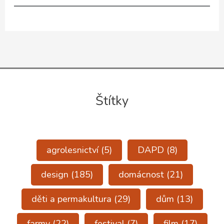
Štítky
agrolesnictví
(5)
DAPD
(8)
design
(185)
domácnost
(21)
děti a permakultura
(29)
dům
(13)
farmy
(22)
festival
(7)
film
(17)