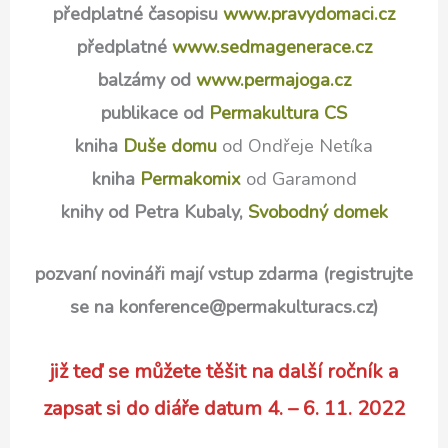
předplatné časopisu
www.pravydomaci.cz
předplatné
www.sedmagenerace.cz
balzámy od
www.permajoga.cz
publikace od
Permakultura CS
kniha
Duše domu
od Ondřeje Netíka
kniha
Permakomix
od Garamond
knihy od Petra Kubaly,
Svobodný domek
pozvaní novináři mají vstup zdarma (registrujte
se na konference@permakulturacs.cz)
již teď se můžete těšit na další ročník a
zapsat si do diáře datum 4. – 6. 11. 2022