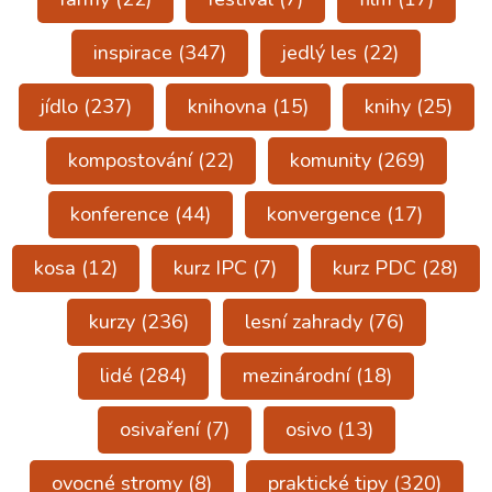
inspirace
(347)
jedlý les
(22)
jídlo
(237)
knihovna
(15)
knihy
(25)
kompostování
(22)
komunity
(269)
konference
(44)
konvergence
(17)
kosa
(12)
kurz IPC
(7)
kurz PDC
(28)
kurzy
(236)
lesní zahrady
(76)
lidé
(284)
mezinárodní
(18)
osivaření
(7)
osivo
(13)
ovocné stromy
(8)
praktické tipy
(320)