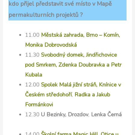
kdo přijel představit své místo v Mapě
permakulturních projektů ?
11.00
Městská zahrada, Brno – Komín,
Monika Dobrovodská
11.30
Svobodný domek, J
indřichovice
pod Smrkem
, Zdenka Doubravka a Petr
Kubala
12.00
Spolek Malá jižní stráň,
Knínice v
Českém středohoří
,
Radka a Jakub
Formánkovi
12.30
U Bezinky,
Drozdov
,
Lenka Černá
14.00
Školní farma Magic Hill, Otice u