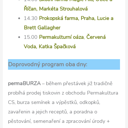
Říčan, Markéta Strouhalová
14.30
Prokopská farma,
Praha
, Lucie a
Brett Gallagher
15.00
Permakulturní oáza
,
Červená
Voda, Katka Špačková
Doprovodný program oba dny:
permaBURZA
– během přestávek již tradičně
probíhá prodej tiskovin z obchodu Permakultura
CS, burza semínek a výpěstků, odkopků,
zavařenin a jejich receptů, a poradna o
pěstování, semenaření a zpracování úrody +