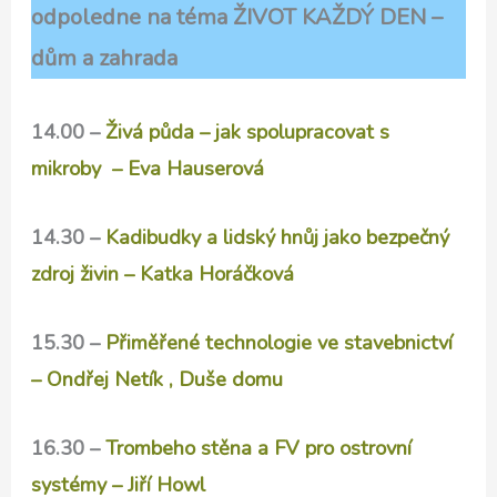
odpoledne na téma ŽIVOT KAŽDÝ DEN –
dům a zahrada
14.00 –
Živá půda – jak spolupracovat s
mikroby – Eva Hauserová
14.30 –
Kadibudky a lidský hnůj jako bezpečný
zdroj živin – Katka Horáčková
15.30 –
Přiměřené technologie ve stavebnictví
– Ondřej Netík , Duše domu
16.30 –
Trombeho stěna a FV pro ostrovní
systémy – Jiří Howl