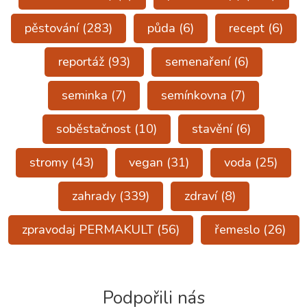
pěstování
(283)
půda
(6)
recept
(6)
reportáž
(93)
semenaření
(6)
seminka
(7)
semínkovna
(7)
soběstačnost
(10)
stavění
(6)
stromy
(43)
vegan
(31)
voda
(25)
zahrady
(339)
zdraví
(8)
zpravodaj PERMAKULT
(56)
řemeslo
(26)
Podpořili nás