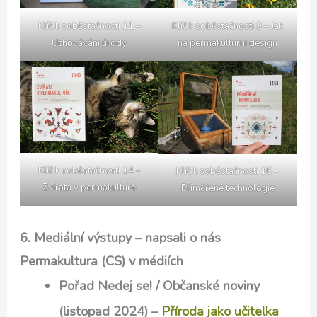
Klíč k soběstačnosti 11 –
Klíč k soběstačnosti 9 – Jak
Uchovávání úrody
na permakulturní design
Klíč k soběstačnosti 14 –
Klíč k soběstačnosti 16 –
Zvířata v permakultuře
Přiměřené technologie
6. Mediální výstupy – napsali o nás
Permakultura (CS) v médiích
Pořad Nedej se! / Občanské noviny
(listopad 2024) –
Příroda jako učitelka