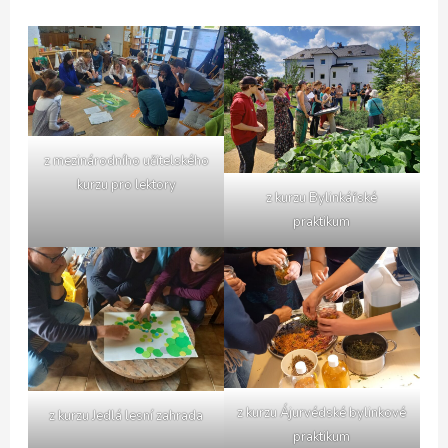
z mezinárodního učitelského
kurzu pro lektory
z kurzu Bylinkářské
praktikum
z kurzu Ájurvédské bylinkové
z kurzu Jedlá lesní zahrada
praktikum