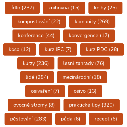
jídlo
(237)
knihovna
(15)
knihy
(25)
kompostování
(22)
komunity
(269)
konference
(44)
konvergence
(17)
kosa
(12)
kurz IPC
(7)
kurz PDC
(28)
kurzy
(236)
lesní zahrady
(76)
lidé
(284)
mezinárodní
(18)
osivaření
(7)
osivo
(13)
ovocné stromy
(8)
praktické tipy
(320)
pěstování
(283)
půda
(6)
recept
(6)