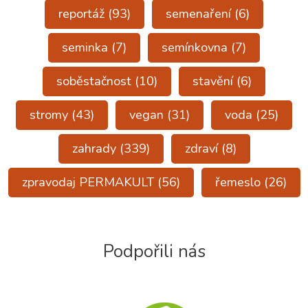
reportáž
(93)
semenaření
(6)
seminka
(7)
semínkovna
(7)
soběstačnost
(10)
stavění
(6)
stromy
(43)
vegan
(31)
voda
(25)
zahrady
(339)
zdraví
(8)
zpravodaj PERMAKULT
(56)
řemeslo
(26)
Podpořili nás