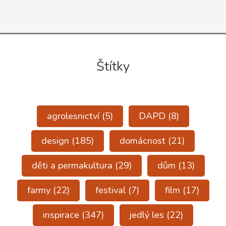
Štítky
agrolesnictví
(5)
DAPD
(8)
design
(185)
domácnost
(21)
děti a permakultura
(29)
dům
(13)
farmy
(22)
festival
(7)
film
(17)
inspirace
(347)
jedlý les
(22)