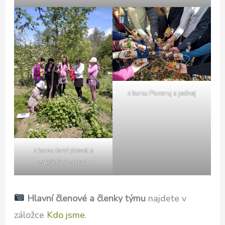
z kurzu Pozoruj a jednej
z kurzu Jarní plevel a
zakládání zahrad
Hlavní členové a členky týmu
najdete v
záložce
Kdo jsme
.