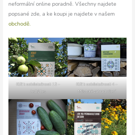
neformální online poradně. Všechny najdete
popsané zde, a ke koupi je najdete v našem
obchodě.
Klíč k soběstačnosti 12 –
Klíč k soběstačnosti 4 –
Jedlý les
Městské zahradničení