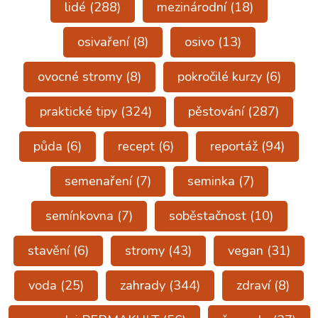
lidé
(288)
mezinárodní
(18)
osivaření
(8)
osivo
(13)
ovocné stromy
(8)
pokročilé kurzy
(6)
praktické tipy
(324)
pěstování
(287)
půda
(6)
recept
(6)
reportáž
(94)
semenaření
(7)
seminka
(7)
semínkovna
(7)
soběstačnost
(10)
stavění
(6)
stromy
(43)
vegan
(31)
voda
(25)
zahrady
(344)
zdraví
(8)