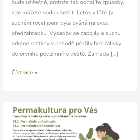
bude užitečné, protože tak odhalíte způsoby,
kde můžete vodou šetřit. Letos v létě (v
suchém roce) jsem byla pyšná na svou
předzahrádku. Výsadby se zapojily a suchu
odolné rostliny v pohodě přežily bez zálivky
do prvního podzimního deště. Zahrada […]
Vodní
Číst více »
audit
domácnosti