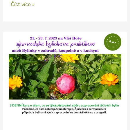
ÁJURVÉDSKÉ
Číst více »
BYLINKOVÉ
PRAKTIKUM
na
Vlčí
Hoře
2024
(kurz
je
naplněn)