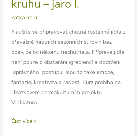
kruhu – jaro I.
katka.hora
Naučíte se připravovat chutná rostlinná jídla z
převážně místních sezónních surovin bez
obav, že by někomu nechutnala. Příprava jídla
není pouze o obstarání igrediencí a dodržení
“správného” postupu. Jsou to také emoce,
fantazie, kreativita a radost. Kurz probíhá na
Ukázkovém permakulturním projektu
ViaNatura.
Kurzy
Číst více »
přírodního