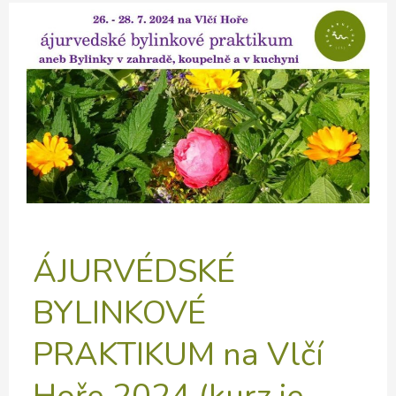
a
vytváříme
družstevní
cohousing
ÁJURVÉDSKÉ
BYLINKOVÉ
PRAKTIKUM na Vlčí