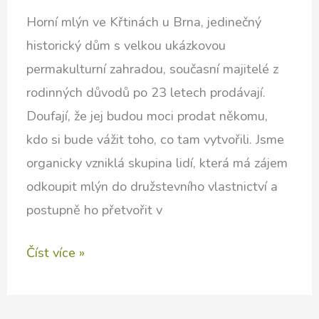
Horní mlýn ve Křtinách u Brna, jedinečný
historický dům s velkou ukázkovou
permakulturní zahradou, současní majitelé z
rodinných důvodů po 23 letech prodávají.
Doufají, že jej budou moci prodat někomu,
kdo si bude vážit toho, co tam vytvořili. Jsme
organicky vzniklá skupina lidí, která má zájem
odkoupit mlýn do družstevního vlastnictví a
postupně ho přetvořit v
Zachraňujeme
Číst více »
Horní
mlýn