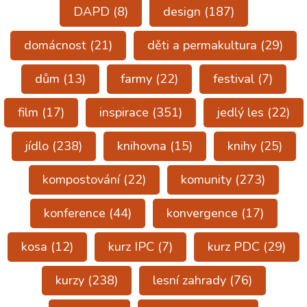
DAPD
(8)
design
(187)
domácnost
(21)
děti a permakultura
(29)
dům
(13)
farmy
(22)
festival
(7)
film
(17)
inspirace
(351)
jedlý les
(22)
jídlo
(238)
knihovna
(15)
knihy
(25)
kompostování
(22)
komunity
(273)
konference
(44)
konvergence
(17)
kosa
(12)
kurz IPC
(7)
kurz PDC
(29)
kurzy
(238)
lesní zahrady
(76)