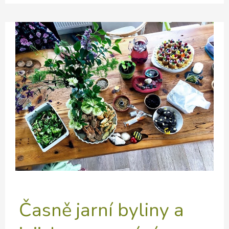
vaření
v
ženském
kruhu
–
jaro
I.
Časně jarní byliny a