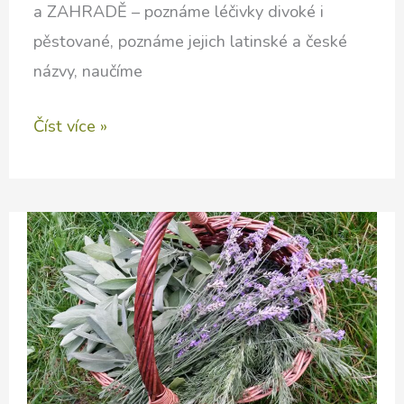
a ZAHRADĚ – poznáme léčivky divoké i
pěstované, poznáme jejich latinské a české
názvy, naučíme
ÁJURVÉDSKÉ
Číst více »
BYLINKOVÉ
PRAKTIKUM
na
Vlčí
Hoře
2023