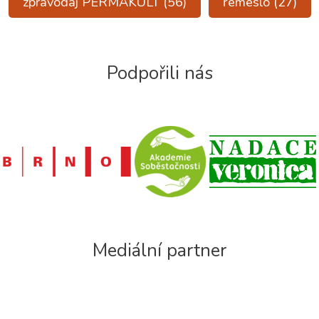
zpravodaj PERMAKULT
(56)
řemeslo
(27)
Podpořili nás
Mediální partner