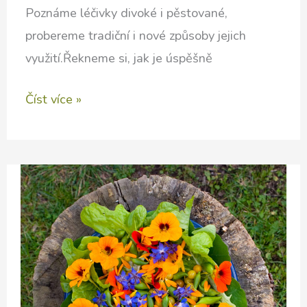
Poznáme léčivky divoké i pěstované,
probereme tradiční i nové způsoby jejich
využití.Řekneme si, jak je úspěšně
BYLINKÁŘSKÉ
Číst více »
PRAKTIKUM
na
Vlčí
Hoře
2022