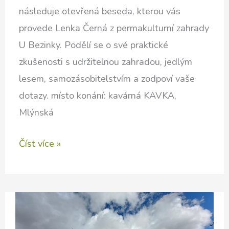
následuje otevřená beseda, kterou vás
provede Lenka Černá z permakulturní zahrady
U Bezinky. Podělí se o své praktické
zkušenosti s udržitelnou zahradou, jedlým
lesem, samozásobitelstvím a zodpoví vaše
dotazy. místo konání: kavárná KAVKA,
Mlýnská
Permakulturní
Číst více »
večery
v
Litovli
(2/2)