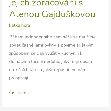
jejich zpracování s
Alenou Gajduškovou
katka.hora
Během jednodenního semináře se naučíme
sbírat časně jarní byliny a povíme si, jakým
způsobem se dají využít v kuchyni i k
domácímu léčení neduhů, jaký mají obsah
nutričních látek i jakým způsobem nám
prospívají.
Časně
Číst více »
jarní
byliny