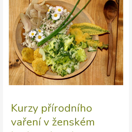
kruhu
–
léto
I.
Kurzy přírodního
vaření v ženském