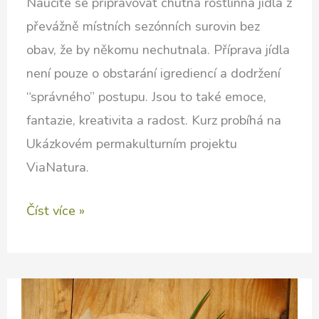
Naučíte se připravovat chutná rostlinná jídla z
převážně místních sezónních surovin bez
obav, že by někomu nechutnala. Příprava jídla
není pouze o obstarání igrediencí a dodržení
“správného” postupu. Jsou to také emoce,
fantazie, kreativita a radost. Kurz probíhá na
Ukázkovém permakulturním projektu
ViaNatura.
Kurzy
Číst více »
přírodního
vaření
v
ženském