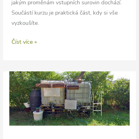
jakým proměnám vstupních surovin dochází.
Součástí kurzu je praktická část, kdy si vše
vyzkoušíte.
Fermentované
Číst více »
potraviny
a
nápoje
s
Alenou
Gajduškovou