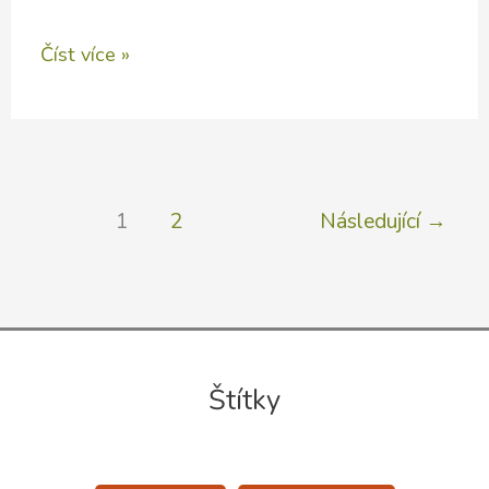
Řešení
Číst více »
pro
dešťovku
u
nového
1
2
Následující
→
domu
Štítky