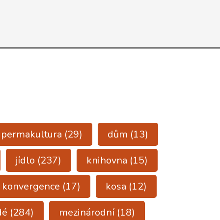
a permakultura
(29)
dům
(13)
jídlo
(237)
knihovna
(15)
konvergence
(17)
kosa
(12)
dé
(284)
mezinárodní
(18)