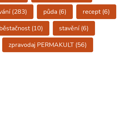
vání
(283)
půda
(6)
recept
(6)
běstačnost
(10)
stavění
(6)
zpravodaj PERMAKULT
(56)