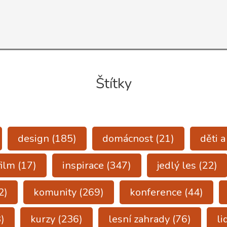
duction
aculture
Štítky
ish
design
(185)
domácnost
(21)
děti 
film
(17)
inspirace
(347)
jedlý les
(22)
2)
komunity
(269)
konference
(44)
)
kurzy
(236)
lesní zahrady
(76)
li