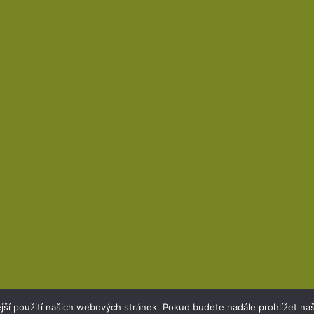
jší použití našich webových stránek. Pokud budete nadále prohlížet naš