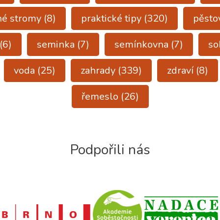
né stromy
(8)
praktické tipy
(320)
pěsto
(6)
seminka
(7)
semínkovna
(7)
so
voda
(25)
zahrady
(339)
zdraví
(8)
řemeslo
(26)
Podpořili nás