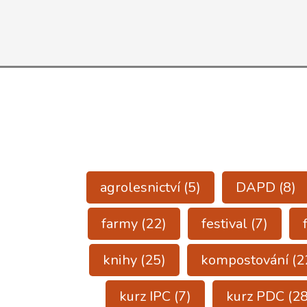
Intro
to
perm
in
Engl
agrolesnictví
(5)
DAPD
(8)
farmy
(22)
festival
(7)
knihy
(25)
kompostování
(2
kurz IPC
(7)
kurz PDC
(28