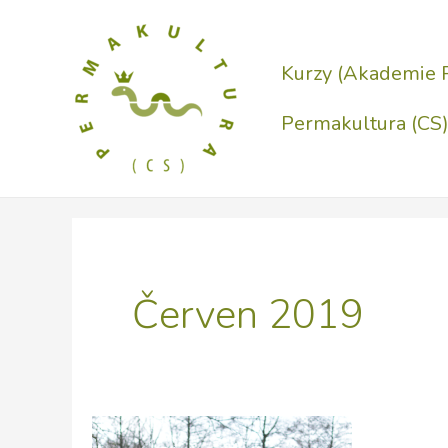
Přeskočit
na
Kurzy (Akademie 
obsah
Permakultura (CS
Červen 2019