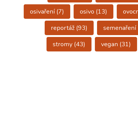
osivaření
(7)
osivo
(13)
ovoc
reportáž
(93)
semenaření
stromy
(43)
vegan
(31)