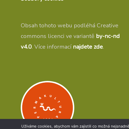
Obsah tohoto webu podléhá Creative
commons licenci ve variantě
by-nc-nd
v4.0
. Více informací
najdete zde
.
Užíváme cookies, abychom vám zajistili co možná nejsnadně