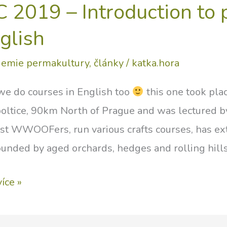
C 2019 – Introduction to 
glish
emie permakultury
,
články
/
katka.hora
 we do courses in English too
this one took pla
oltice, 90km North of Prague and was lectured b
ost WWOOFers, run various crafts courses, has ext
ounded by aged orchards, hedges and rolling hills
více »
9