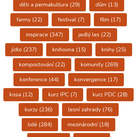
děti a permakultura
(29)
dům
(13)
farmy
(22)
festival
(7)
film
(17)
inspirace
(347)
jedlý les
(22)
jídlo
(237)
knihovna
(15)
knihy
(25)
kompostování
(22)
komunity
(269)
konference
(44)
konvergence
(17)
kosa
(12)
kurz IPC
(7)
kurz PDC
(28)
kurzy
(236)
lesní zahrady
(76)
lidé
(284)
mezinárodní
(18)