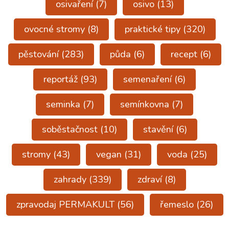
osivaření
(7)
osivo
(13)
ovocné stromy
(8)
praktické tipy
(320)
pěstování
(283)
půda
(6)
recept
(6)
reportáž
(93)
semenaření
(6)
seminka
(7)
semínkovna
(7)
soběstačnost
(10)
stavění
(6)
stromy
(43)
vegan
(31)
voda
(25)
zahrady
(339)
zdraví
(8)
zpravodaj PERMAKULT
(56)
řemeslo
(26)