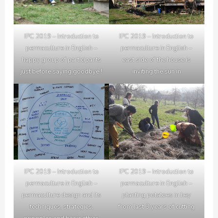
IPC 2019 – Introduction to
IPC 2019 – Introduction to
permaculture in English –
permaculture in English –
happy group of participants
east side of the house is
just before saying goodbye !
inviting the sun in
IPC 2019 – Introduction to
IPC 2019 – Introduction to
permaculture in English –
permaculture in English –
permaculture design and its
planting potatoes in hey
techniques, strategies,
from last 3 years of cutting