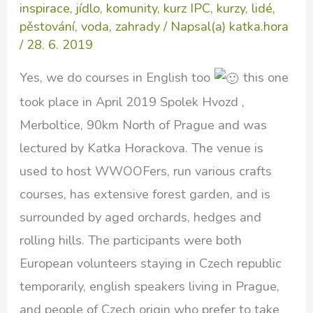
inspirace
,
jídlo
,
komunity
,
kurz IPC
,
kurzy
,
lidé
,
pěstování
,
voda
,
zahrady
/ Napsal(a)
katka.hora
/
28. 6. 2019
Yes, we do courses in English too
this one
took place in April 2019 Spolek Hvozd ,
Merboltice, 90km North of Prague and was
lectured by Katka Horackova. The venue is
used to host WWOOFers, run various crafts
courses, has extensive forest garden, and is
surrounded by aged orchards, hedges and
rolling hills. The participants were both
European volunteers staying in Czech republic
temporarily, english speakers living in Prague,
and people of Czech origin who prefer to take