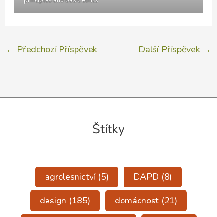
principles and basic ethics
←
Předchozí Příspěvek
Další Příspěvek
→
Štítky
agrolesnictví
(5)
DAPD
(8)
design
(185)
domácnost
(21)