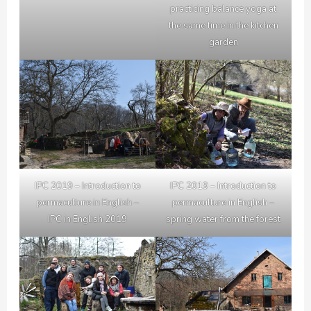
practicing balance yoga at
the same time in the kitchen
garden
IPC 2019 – Introduction to
IPC 2019 – Introduction to
permaculture in English –
permaculture in English –
IPC in English 2019
spring water from the forest