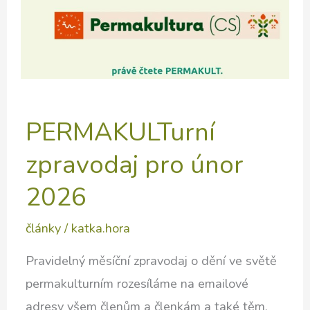
naše
vydavatelství
Kompost
press
PERMAKULTurní
zpravodaj pro únor
2026
články
/
katka.hora
Pravidelný měsíční zpravodaj o dění ve světě
permakulturním rozesíláme na emailové
adresy všem členům a členkám a také těm,