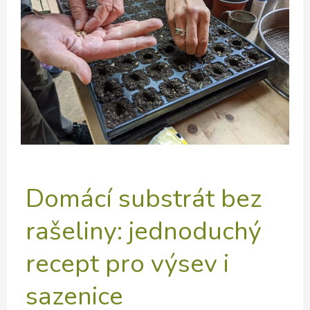
VZTAHY
V
PERMAKULTUŘE
Domácí substrát bez
rašeliny: jednoduchý
recept pro výsev i
sazenice