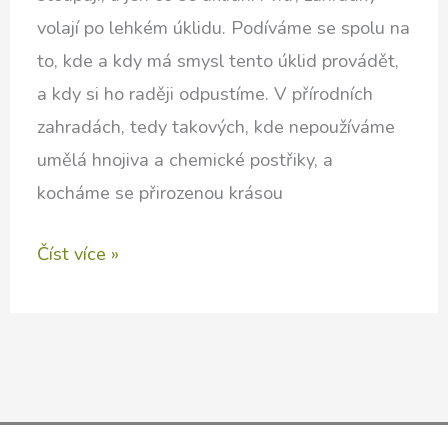
volají po lehkém úklidu. Podíváme se spolu na
to, kde a kdy má smysl tento úklid provádět,
a kdy si ho raději odpustíme. V přírodních
zahradách, tedy takových, kde nepoužíváme
umělá hnojiva a chemické postřiky, a
kocháme se přirozenou krásou
Jarní
Číst více »
zahrada
–
jak
zároveň
ne/uklízet