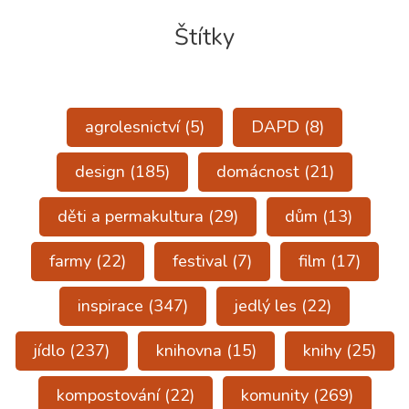
a
Štítky
podporovat
biodiverzitu.
agrolesnictví
(5)
DAPD
(8)
design
(185)
domácnost
(21)
děti a permakultura
(29)
dům
(13)
farmy
(22)
festival
(7)
film
(17)
inspirace
(347)
jedlý les
(22)
jídlo
(237)
knihovna
(15)
knihy
(25)
kompostování
(22)
komunity
(269)