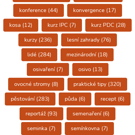
konference
(44)
konvergence
(17)
kosa
(12)
kurz IPC
(7)
kurz PDC
(28)
kurzy
(236)
lesní zahrady
(76)
lidé
(284)
mezinárodní
(18)
osivaření
(7)
osivo
(13)
ovocné stromy
(8)
praktické tipy
(320)
pěstování
(283)
půda
(6)
recept
(6)
reportáž
(93)
semenaření
(6)
seminka
(7)
semínkovna
(7)