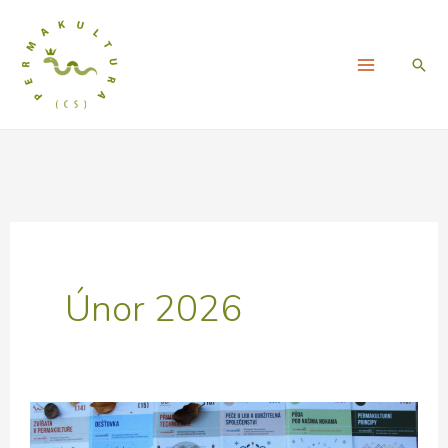
Přeskočit
na
Hled
obsah
Únor 2026