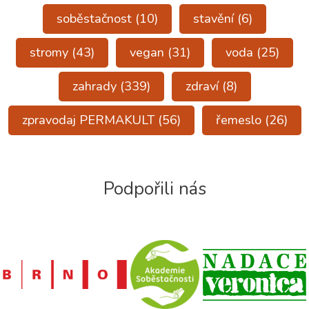
soběstačnost
(10)
stavění
(6)
stromy
(43)
vegan
(31)
voda
(25)
zahrady
(339)
zdraví
(8)
zpravodaj PERMAKULT
(56)
řemeslo
(26)
Podpořili nás