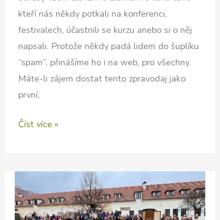
kteří nás někdy potkali na konferenci,
festivalech, účastnili se kurzu anebo si o něj
napsali. Protože někdy padá lidem do šuplíku
“spam”, přinášíme ho i na web, pro všechny.
Máte-li zájem dostat tento zpravodaj jako
první,
PERMAKULTurní
Číst více »
zpravodaj
pro
únor
2026