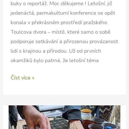
buky o reportáž. Moc děkujeme ! Letošní, již
jedenáctá, permakulturní konference se opět
konala v překrásném prostředí pražského
Toulcova dvora – místě, které samo o sobě
podporuje setkávání a přirozenou provázanost
lidí s krajinou a přírodou. Už od prvních
okamžiků bylo patrné, že letošní téma
Jaký
Číst více »
byl
11.
ročník
permakulturní
konference