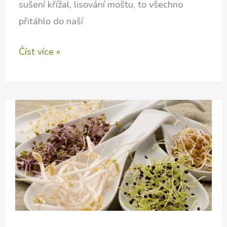
sušení křížal, lisování moštu, to všechno
přitáhlo do naší
Divočina
Číst více »
u
nás
doma