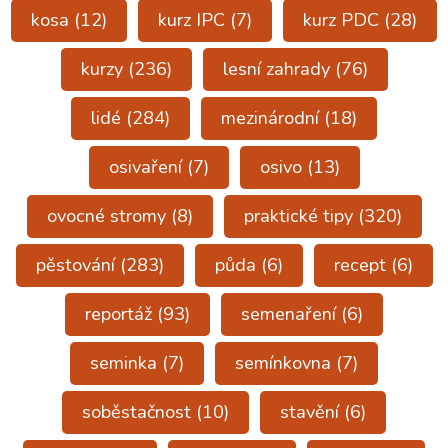
kosa
(12)
kurz IPC
(7)
kurz PDC
(28)
kurzy
(236)
lesní zahrady
(76)
lidé
(284)
mezinárodní
(18)
osivaření
(7)
osivo
(13)
ovocné stromy
(8)
praktické tipy
(320)
pěstování
(283)
půda
(6)
recept
(6)
reportáž
(93)
semenaření
(6)
seminka
(7)
semínkovna
(7)
soběstačnost
(10)
stavění
(6)