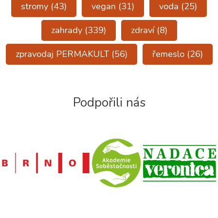
stromy
(43)
vegan
(31)
voda
(25)
zahrady
(339)
zdraví
(8)
zpravodaj PERMAKULT
(56)
řemeslo
(26)
Podpořili nás