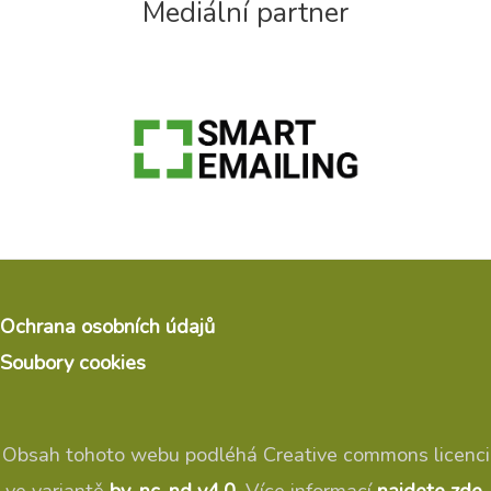
Mediální partner
Ochrana osobních údajů
Soubory cookies
Obsah tohoto webu podléhá Creative commons licenci
ve variantě
by-nc-nd v4.0
. Více informací
najdete zde
.