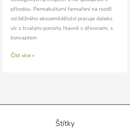
přírodou. Permakulturní farmaření na rozdíl
od běžného ekozemědělství pracuje daleko
víc s trvalými porosty, hlavně s dřevinami, s
konceptem
Mezinárodní
Číst více »
konference
“Permakulturní
farmy”
Štítky