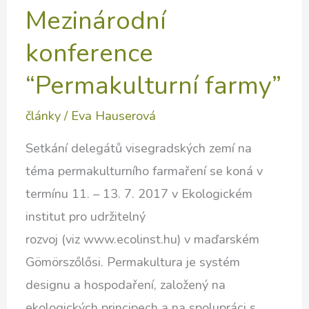
Mezinárodní
konference
“Permakulturní farmy”
články
/
Eva Hauserová
Setkání delegátů visegradských zemí na
téma permakulturního farmaření se koná v
termínu 11. – 13. 7. 2017 v Ekologickém
institut pro udržitelný
rozvoj (viz www.ecolinst.hu) v maďarském
Gömörszőlősi. Permakultura je systém
designu a hospodaření, založený na
ekologických principech a na spolupráci s