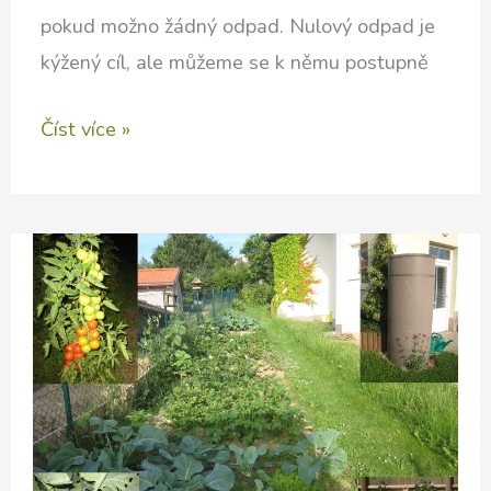
pokud možno žádný odpad. Nulový odpad je
kýžený cíl, ale můžeme se k němu postupně
Jak
Číst více »
být
Zero
waste
–
drobné
předměty
každodenního
používání