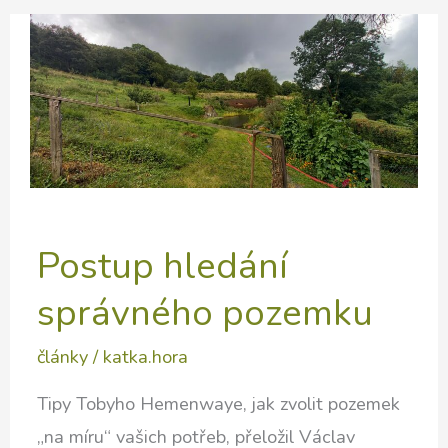
a
jak
fungují
Postup hledání
správného pozemku
články
/
katka.hora
Tipy Tobyho Hemenwaye, jak zvolit pozemek
„na míru“ vašich potřeb, přeložil Václav