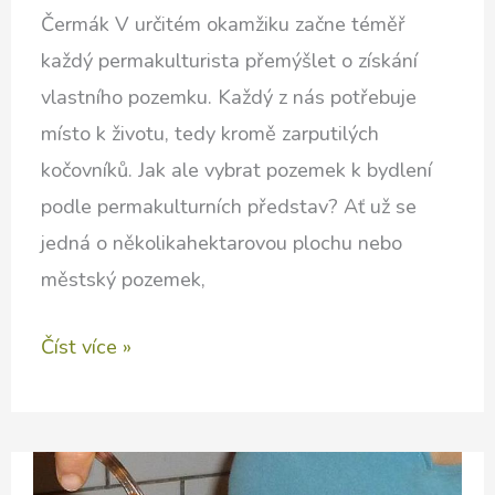
Čermák V určitém okamžiku začne téměř
každý permakulturista přemýšlet o získání
vlastního pozemku. Každý z nás potřebuje
místo k životu, tedy kromě zarputilých
kočovníků. Jak ale vybrat pozemek k bydlení
podle permakulturních představ? Ať už se
jedná o několikahektarovou plochu nebo
městský pozemek,
Postup
Číst více »
hledání
správného
pozemku