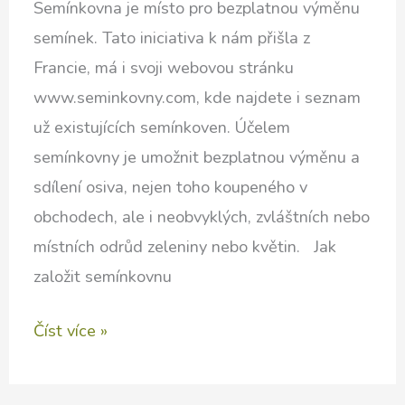
Semínkovna je místo pro bezplatnou výměnu
semínek. Tato iniciativa k nám přišla z
Francie, má i svoji webovou stránku
www.seminkovny.com, kde najdete i seznam
už existujících semínkoven. Účelem
semínkovny je umožnit bezplatnou výměnu a
sdílení osiva, nejen toho koupeného v
obchodech, ale i neobvyklých, zvláštních nebo
místních odrůd zeleniny nebo květin. Jak
založit semínkovnu
Co
Číst více »
jsou
semínkovny