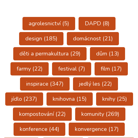
agrolesnictví
(5)
DAPD
(8)
design
(185)
domácnost
(21)
děti a permakultura
(29)
dům
(13)
farmy
(22)
festival
(7)
film
(17)
inspirace
(347)
jedlý les
(22)
jídlo
(237)
knihovna
(15)
knihy
(25)
kompostování
(22)
komunity
(269)
konference
(44)
konvergence
(17)