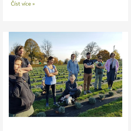
Vitamíny
Číst více »
v
zimě