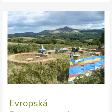
Konvergence
v
Itálii
Evropská