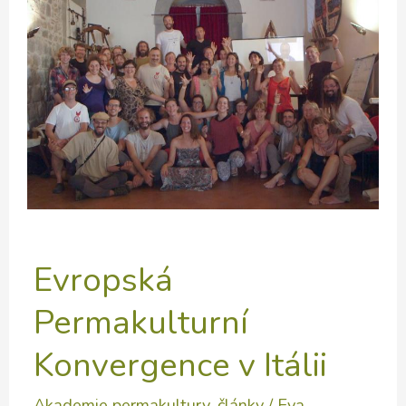
Evropská
Permakulturní
Konvergence v Itálii
Akademie permakultury
,
články
/
Eva