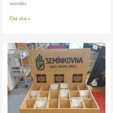
vesničky
Evropská
Číst více »
Permakulturní
Konference
–
EUPC
2018