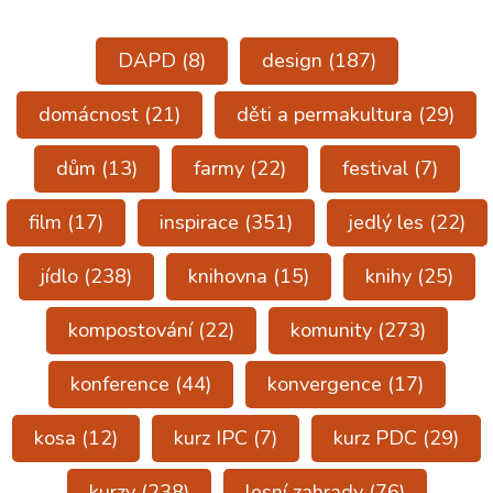
DAPD
(8)
design
(187)
domácnost
(21)
děti a permakultura
(29)
dům
(13)
farmy
(22)
festival
(7)
film
(17)
inspirace
(351)
jedlý les
(22)
jídlo
(238)
knihovna
(15)
knihy
(25)
kompostování
(22)
komunity
(273)
konference
(44)
konvergence
(17)
kosa
(12)
kurz IPC
(7)
kurz PDC
(29)
kurzy
(238)
lesní zahrady
(76)