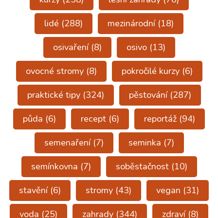
lidé
(288)
mezinárodní
(18)
osivaření
(8)
osivo
(13)
ovocné stromy
(8)
pokročilé kurzy
(6)
praktické tipy
(324)
pěstování
(287)
půda
(6)
recept
(6)
reportáž
(94)
semenaření
(7)
seminka
(7)
semínkovna
(7)
soběstačnost
(10)
stavění
(6)
stromy
(43)
vegan
(31)
voda
(25)
zahrady
(344)
zdraví
(8)