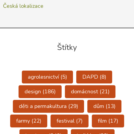
Česká lokalizace
Štítky
agrolesnictví
(5)
DAPD
(8)
design
(186)
domácnost
(21)
děti a permakultura
(29)
dům
(13)
farmy
(22)
festival
(7)
film
(17)