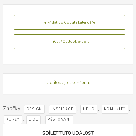
+ Přidat do Google kalendáře
+ iCal / Outlook export
Událost je ukončena.
Značky:
,
,
,
,
DESIGN
INSPIRACE
JÍDLO
KOMUNITY
,
,
KURZY
LIDÉ
PĚSTOVÁNÍ
SDÍLET TUTO UDÁLOST