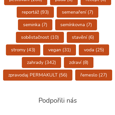
reportáž
(93)
semenaření
(7)
seminka
(7)
semínkovna
(7)
soběstačnost
(10)
stavění
(6)
stromy
(43)
vegan
(31)
voda
(25)
zahrady
(342)
zdraví
(8)
zpravodaj PERMAKULT
(56)
řemeslo
(27)
Podpořili nás