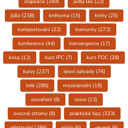
inspirace
(349)
jedlý les
(22)
jídlo
(238)
knihovna
(15)
knihy
(25)
kompostování
(22)
komunity
(272)
konference
(44)
konvergence
(17)
kosa
(12)
kurz IPC
(7)
kurz PDC
(28)
kurzy
(237)
lesní zahrady
(76)
lidé
(286)
mezinárodní
(18)
osivaření
(8)
osivo
(13)
ovocné stromy
(8)
praktické tipy
(323)
pěstování
(286)
půda
(6)
recept
(6)