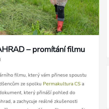
RAD – promítání filmu
h
ního filmu, který vám přinese spoustu
nadšencům ze spolku
Permakultura CS
a
dokument, který přináší pohled do
ahrad, a zachycuje reálné zkušenosti