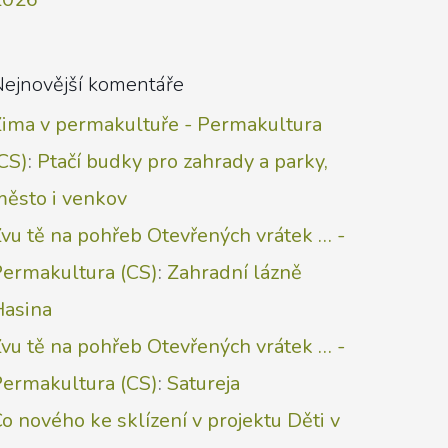
Nejnovější komentáře
Zima v permakultuře - Permakultura
CS)
:
Ptačí budky pro zahrady a parky,
město i venkov
vu tě na pohřeb Otevřených vrátek … -
Permakultura (CS)
:
Zahradní lázně
Hasina
vu tě na pohřeb Otevřených vrátek … -
Permakultura (CS)
:
Satureja
o nového ke sklízení v projektu Děti v