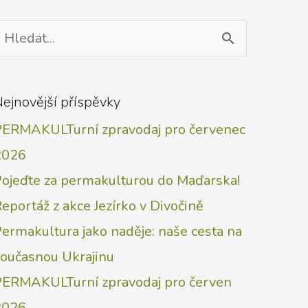
yhledat
ro:
ejnovější příspěvky
PERMAKULTurní zpravodaj pro červenec
2026
Pojeďte za permakulturou do Maďarska!
eportáž z akce Jezírko v Divočině
ermakultura jako naděje: naše cesta na
současnou Ukrajinu
PERMAKULTurní zpravodaj pro červen
2026