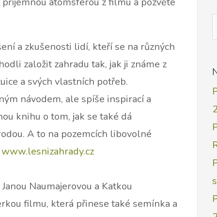
at příjemnou atomsférou z filmu a pozvěte
V
p
ní a zkušenosti lidí, kteří se na různých
dli založit zahradu tak, jak ji známe z
N
tuice a svých vlastních potřeb.
ným návodem, ale spíše inspirací a
ou knihu o tom, jak se také dá
írodou. A to na pozemcích libovolné
R
a
www.lesnizahrady.cz
P
s Janou Naumajerovou a Katkou
rkou filmu, která přinese také semínka a