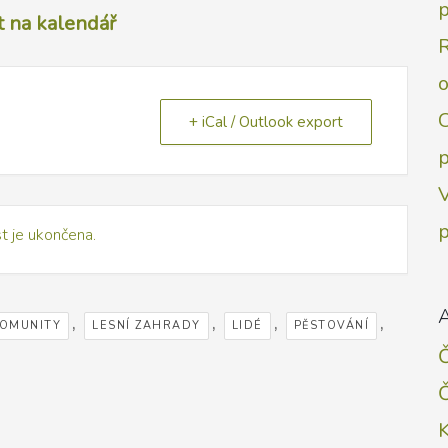
p
 na kalendář
C
+ iCal / Outlook export
p
V
t je ukončena.
A
,
,
,
,
OMUNITY
LESNÍ ZAHRADY
LIDÉ
PĚSTOVÁNÍ