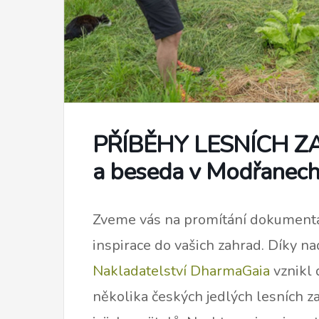
PŘÍBĚHY LESNÍCH ZAH
a beseda v Modřanec
Zveme vás na promítání dokumentár
inspirace do vašich zahrad. Díky 
Nakladatelství DharmaGaia
vznikl 
několika českých jedlých lesních z