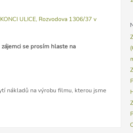
A KONCI ULICE, Rozvodova 1306/37 v
,
zájemci se prosím hlaste na
(
Z
ytí nákladů na výrobu filmu, kterou jsme
Z
C