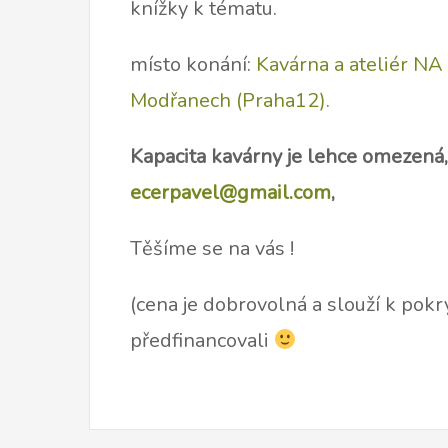
knížky k tématu.
místo konání:
Kavárna a ateliér N
Modřanech (Praha12).
Kapacita kavárny je lehce omezená
ecerpavel@gmail.com
,
Těšíme se na vás !
(cena je dobrovolná a slouží k pokr
předfinancovali