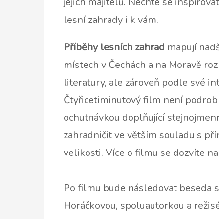
jejich majitelů. Nechte se inspirov
lesní zahrady i k vám.
Příběhy lesních zahrad
mapují nadše
místech v Čechách a na Moravě rozho
literatury, ale zároveň podle své in
Čtyřicetiminutový film není podrob
ochutnávkou doplňující stejnojmenn
zahradničit ve větším souladu s př
velikosti. Více o filmu se dozvíte n
Po filmu bude následovat beseda 
Horáčkovou, spoluautorkou a režisé