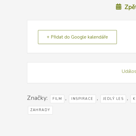
Zpět
+ Přidat do Google kalendáře
Událos
Značky:
,
,
,
FILM
INSPIRACE
JEDLÝ LES
K
ZAHRADY