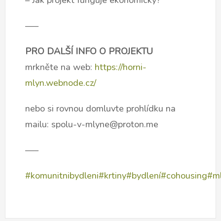
– Jak projekt funguje ekonomicky?
—–
PRO DALŠÍ INFO O PROJEKTU
mrkněte na web:
https://horni-
mlyn.webnode.cz/
nebo si rovnou domluvte prohlídku na
mailu: spolu-v-mlyne@proton.me
—–
#komunitnibydleni
#krtiny
#bydlení
#cohousing
#m