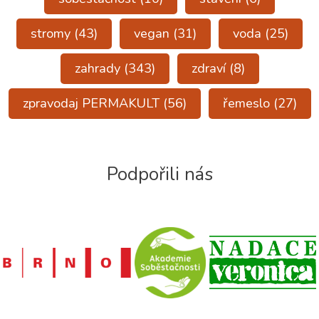
stromy
(43)
vegan
(31)
voda
(25)
zahrady
(343)
zdraví
(8)
zpravodaj PERMAKULT
(56)
řemeslo
(27)
Podpořili nás