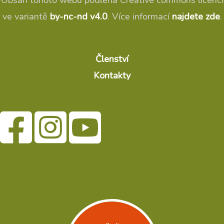
Obsah tohoto webu podléhá Creative commons licenci
ve variantě
by-nc-nd v4.0
. Více informací
najdete zde
.
Členství
Kontakty