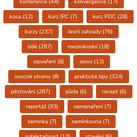
konference
(44)
konvergence
(17)
kosa
(12)
kurz IPC
(7)
kurz PDC
(28)
kurzy
(237)
lesní zahrady
(76)
lidé
(287)
mezinárodní
(18)
osivaření
(8)
osivo
(13)
ovocné stromy
(8)
praktické tipy
(324)
pěstování
(287)
půda
(6)
recept
(6)
reportáž
(93)
semenaření
(7)
seminka
(7)
semínkovna
(7)
soběstačnost
(10)
stavění
(6)