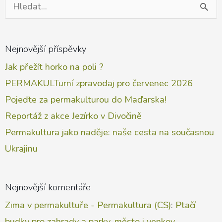
Vyhledat
pro:
Nejnovější příspěvky
Jak přežít horko na poli ?
PERMAKULTurní zpravodaj pro červenec 2026
Pojeďte za permakulturou do Maďarska!
Reportáž z akce Jezírko v Divočině
Permakultura jako naděje: naše cesta na současnou
Ukrajinu
Nejnovější komentáře
Zima v permakultuře - Permakultura (CS)
:
Ptačí
budky pro zahrady a parky, město i venkov