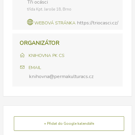
Tři ocásci
třída Kpt. Jaroše 18, Brno
https://triocasci.cz/
WEBOVÁ STRÁNKA
ORGANIZÁTOR
KNIHOVNA PK CS
EMAIL
knihovna@permakulturacs.cz
+ Přidat do Google kalendáře