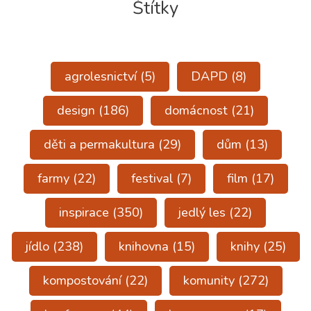
Štítky
agrolesnictví
(5)
DAPD
(8)
design
(186)
domácnost
(21)
děti a permakultura
(29)
dům
(13)
farmy
(22)
festival
(7)
film
(17)
inspirace
(350)
jedlý les
(22)
jídlo
(238)
knihovna
(15)
knihy
(25)
kompostování
(22)
komunity
(272)