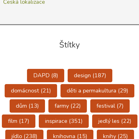
Česká lokalizace
Štítky
DAPD
(8)
design
(187)
domácnost
(21)
děti a permakultura
(29)
dům
(13)
farmy
(22)
festival
(7)
film
(17)
inspirace
(351)
jedlý les
(22)
jídlo
(238)
knihovna
(15)
knihy
(25)