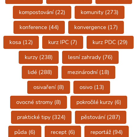
kompostování
(22)
komunity
(273)
konference
(44)
konvergence
(17)
kosa
(12)
kurz IPC
(7)
kurz PDC
(29)
kurzy
(238)
lesní zahrady
(76)
lidé
(288)
mezinárodní
(18)
osivaření
(8)
osivo
(13)
ovocné stromy
(8)
pokročilé kurzy
(6)
praktické tipy
(324)
pěstování
(287)
půda
(6)
recept
(6)
reportáž
(94)