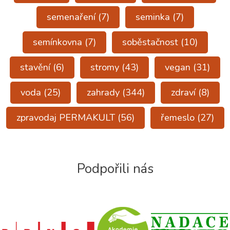
semenaření
(7)
seminka
(7)
semínkovna
(7)
soběstačnost
(10)
stavění
(6)
stromy
(43)
vegan
(31)
voda
(25)
zahrady
(344)
zdraví
(8)
zpravodaj PERMAKULT
(56)
řemeslo
(27)
Podpořili nás