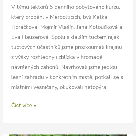
V týmu lektorů 5 denního pobytového kurzu,
který proběhl v Merbolticích, byli Katka
Horáčková, Mojmír Vlašín, Jana Kotoučková a
Eva Hauserová. Spolu s dalším tuctem nijak
tuctových účastníků jsme prozkoumali krajinu
z výšky rozhledny i zblízka v hromadě
navršených záhonů. Navrhovali jsme jedlou
lesní zahradu v konkrétním místě, potkali se s
místními vesničany, okukovali netopýra
Letní
Číst více »
škola
permakultury
2016