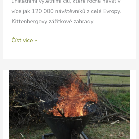
unikátními výletními cíli, které ročně navštíví
více jak 120 000 návštěvníků z celé Evropy.
Kittenbergovy zážitkové zahrady
Ukázkové
Číst více »
přírodní
zahrady
dolního
Rakouska