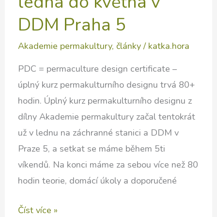
ledna do května v
DDM Praha 5
Akademie permakultury
,
články
/
katka.hora
PDC = permaculture design certificate –
úplný kurz permakulturního designu trvá 80+
hodin. Úplný kurz permakulturního designu z
dílny Akademie permakultury začal tentokrát
už v lednu na záchranné stanici a DDM v
Praze 5, a setkat se máme během 5ti
víkendů. Na konci máme za sebou více než 80
hodin teorie, domácí úkoly a doporučené
PDC
Číst více »