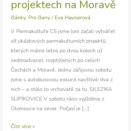
projektech na Moravě
články
,
Pro členy
/
Eva Hauserová
V Permakultuře CS jsme loni začali vytvářet
síť ukázkových permakulturních projektů,
kterých máme letos po dvou kolech už
sedmadvacet, rozptýlených po celých
Čechách a Moravě. Jednu zářijovou sobotu
jsme s autobusovou exkurzí navštívili dva z
nich – a stálo to vrchovatě za to. SILEZIKA
SUPÍKOVICE V sobotu ráno vyjíždíme z
Olomouce na sever. Počasí je […]
Dvě
Číst více »