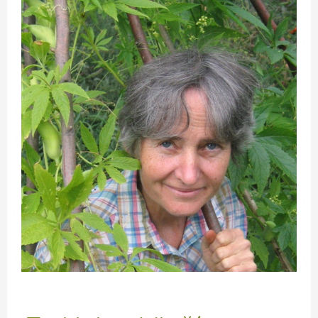
–
design
jedlé
lesní
zahrady