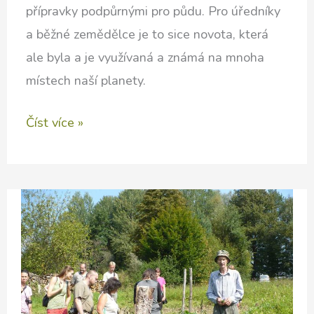
přípravky podpůrnými pro půdu. Pro úředníky
a běžné zemědělce je to sice novota, která
ale byla a je využívaná a známá na mnoha
místech naší planety.
Biouhel,
Číst více »
staronový
pomocník
při
utváření
úrodné
půdy