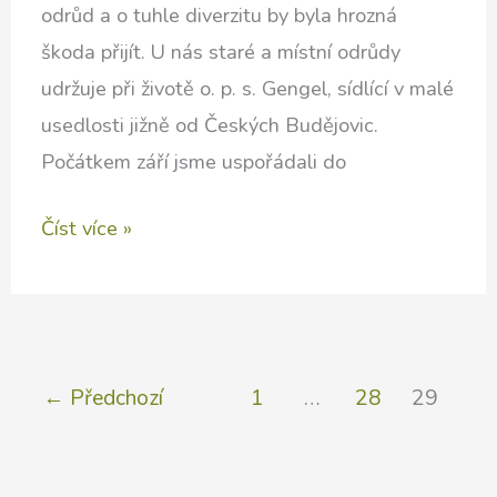
odrůd a o tuhle diverzitu by byla hrozná
škoda přijít. U nás staré a místní odrůdy
udržuje při životě o. p. s. Gengel, sídlící v malé
usedlosti jižně od Českých Budějovic.
Počátkem září jsme uspořádali do
Exkurze
Číst více »
do
o.p.s.
Gengel
←
Předchozí
1
…
28
29