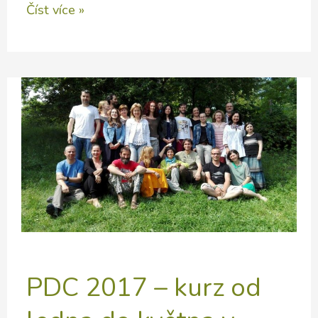
Za
Číst více »
Helou
Vlašínovou
PDC 2017 – kurz od