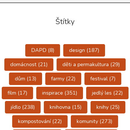
Štítky
DAPD
(8)
design
(187)
domácnost
(21)
děti a permakultura
(29)
dům
(13)
farmy
(22)
festival
(7)
film
(17)
inspirace
(351)
jedlý les
(22)
jídlo
(238)
knihovna
(15)
knihy
(25)
kompostování
(22)
komunity
(273)