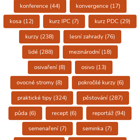
konference
(44)
konvergence
(17)
kosa
(12)
kurz IPC
(7)
kurz PDC
(29)
kurzy
(238)
lesní zahrady
(76)
lidé
(288)
mezinárodní
(18)
osivaření
(8)
osivo
(13)
ovocné stromy
(8)
pokročilé kurzy
(6)
praktické tipy
(324)
pěstování
(287)
půda
(6)
recept
(6)
reportáž
(94)
semenaření
(7)
seminka
(7)