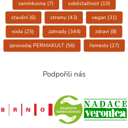
semínkovna
(7)
soběstačnost
(10)
stavění
(6)
stromy
(43)
vegan
(31)
voda
(25)
zahrady
(344)
zdraví
(8)
zpravodaj PERMAKULT
(56)
řemeslo
(27)
Podpořili nás