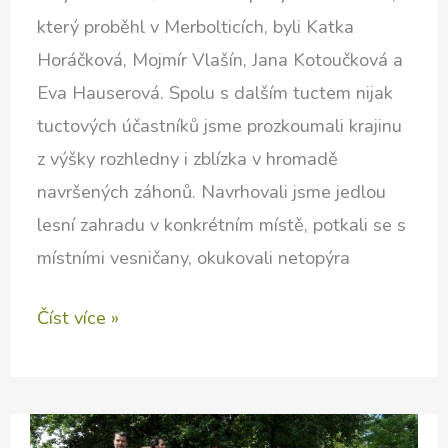
který proběhl v Merbolticích, byli Katka
Horáčková, Mojmír Vlašín, Jana Kotoučková a
Eva Hauserová. Spolu s dalším tuctem nijak
tuctových účastníků jsme prozkoumali krajinu
z výšky rozhledny i zblízka v hromadě
navršených záhonů. Navrhovali jsme jedlou
lesní zahradu v konkrétním místě, potkali se s
místními vesničany, okukovali netopýra
Letní
Číst více »
škola
permakultury
2016