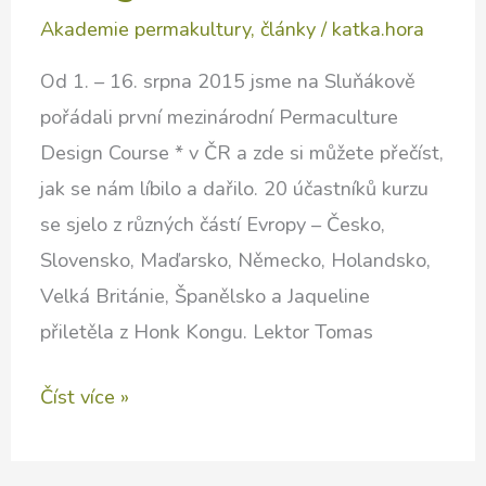
Akademie permakultury
,
články
/
katka.hora
Od 1. – 16. srpna 2015 jsme na Sluňákově
pořádali první mezinárodní Permaculture
Design Course * v ČR a zde si můžete přečíst,
jak se nám líbilo a dařilo. 20 účastníků kurzu
se sjelo z různých částí Evropy – Česko,
Slovensko, Maďarsko, Německo, Holandsko,
Velká Británie, Španělsko a Jaqueline
přiletěla z Honk Kongu. Lektor Tomas
Mezinárodní
Číst více »
PDC
–