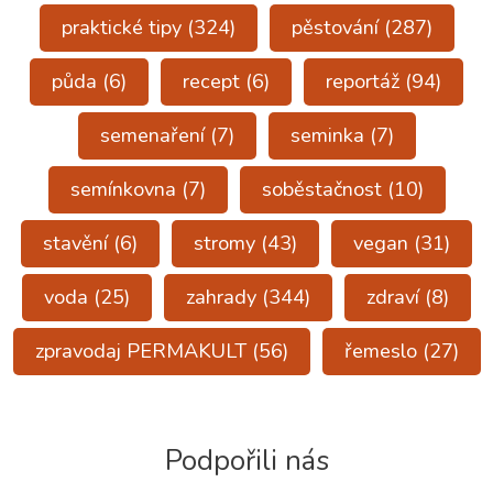
praktické tipy
(324)
pěstování
(287)
půda
(6)
recept
(6)
reportáž
(94)
semenaření
(7)
seminka
(7)
semínkovna
(7)
soběstačnost
(10)
stavění
(6)
stromy
(43)
vegan
(31)
voda
(25)
zahrady
(344)
zdraví
(8)
zpravodaj PERMAKULT
(56)
řemeslo
(27)
Podpořili nás