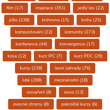
film
(17)
inspirace
(351)
jedlý les
(22)
jídlo
(238)
knihovna
(15)
knihy
(25)
kompostování
(22)
komunity
(273)
konference
(44)
konvergence
(17)
kosa
(12)
kurz IPC
(7)
kurz PDC
(29)
kurzy
(238)
lesní zahrady
(76)
lidé
(288)
mezinárodní
(18)
osivaření
(8)
osivo
(13)
ovocné stromy
(8)
pokročilé kurzy
(6)