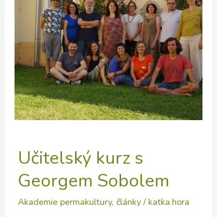
ledna
do
května
v
DDM
Praha
5
Učitelský kurz s
Georgem Sobolem
Akademie permakultury
,
články
/
katka.hora