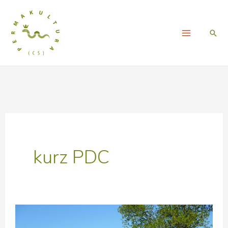
Přeskočit
na
Hled
obsah
kurz PDC