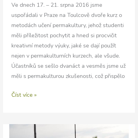
Ve dnech 17. – 21. srpna 2016 jsme
uspořádali v Praze na Toulcově dvoře kurz o
metodách učení permakultury, jehož studenti
měli příležitost pochytit a hned si procvičit
kreativní metody výuky, jaké se dají použít
nejen v permakulturních kurzech, ale všude.
Účastníků se sešlo dvanáct a vesměs jsme už
měli s permakulturou zkušenosti, což přispělo
Učitelský
Číst více »
kurz
s
Georgem
Sobolem