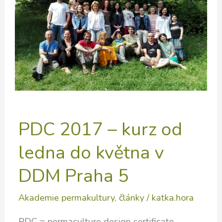
–
design
jedlé
lesní
zahrady
PDC 2017 – kurz od
ledna do května v
DDM Praha 5
Akademie permakultury
,
články
/
katka.hora
PDC = permaculture design certificate –