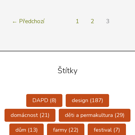
Úplný
kurz
←
Předchozí
1
2
3
permakulturního
designu
2015
Štítky
DAPD
(8)
design
(187)
domácnost
(21)
děti a permakultura
(29)
dům
(13)
farmy
(22)
festival
(7)