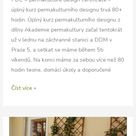
úplný kurz permakulturního designu trvá 80+
hodin. Úplný kurz permakulturního designu z
dílny Akademie permakultury začal tentokrát
už v lednu na záchranné stanici a DDM v
Praze 5, a setkat se máme během 5ti
víkendů. Na konci máme za sebou více než 80
hodin teorie, domácí úkoly a doporučené
PDC
Číst více »
2017
–
kurz
od