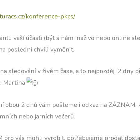
turacs.cz/konference-pkcs/
riantu vaší účasti (být s námi naživo nebo online s
a poslední chvíli vyměnit.
 sledování v živém čase, a to nejpozději 2 dny p
v. Martina
ní obou 2 dnů vám pošleme i odkaz na ZÁZNAM, k
mních nebo jarních večerů.
ro vás mohli vyrobit, potřebujeme prodat dost