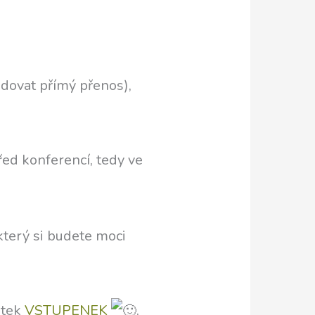
ledovat přímý přenos),
řed konferencí, tedy ve
terý si budete moci
atek
VSTUPENEK
,