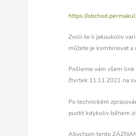
https://obchod.permakul
Zvolí-te li jakoukoliv va
můžete je kombinovat a n
Pošleme vám všem link na
čtvrtek 11.11.2021 na s
Po technickém zpracová
pustit kdykoliv během zi
Abychom tento ZÁZNAM p