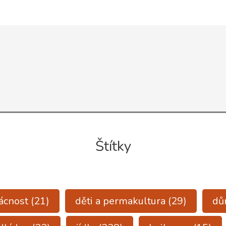
Štítky
ácnost
(21)
děti a permakultura
(29)
d