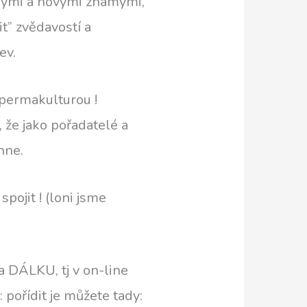
tarými a novými známymi,
t” zvědavostí a
ev.
 permakulturou !
, že jako pořadatelé a
hne.
pojit ! (loni jsme
 DÁLKU, tj v on-line
pořídit je můžete tady: