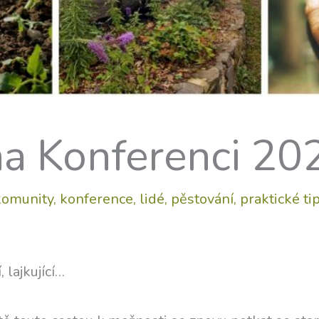
a Konferenci 20
komunity
,
konference
,
lidé
,
pěstování
,
praktické ti
, lajkující…