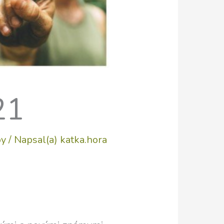
21
py
/ Napsal(a)
katka.hora