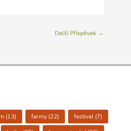
Další Příspěvek
→
ům
(13)
farmy
(22)
festival
(7)