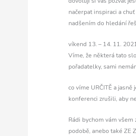
dovoluji si vás pozvat j
načerpat inspiraci a chu
nadšením do hledání ře
víkend 13. – 14. 11. 20
Víme, že některá tato slo
pořadatelky, sami nemám
co víme URČITĚ a jasně je
konferenci zrušili, aby n
Rádi bychom vám všem z
podobě, anebo také ZE Z