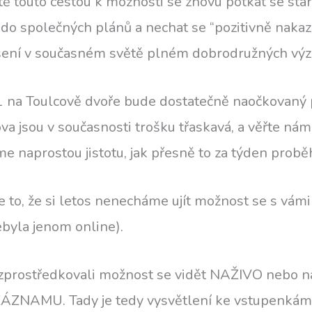
eště touto cestou k možnosti se znovu potkat se s
ť do společných plánů a nechat se “pozitivně nakazi
šení v současném světě plném dobrodružných výz
21 na Toulcově dvoře bude dostatečně naočkovaný
va jsou v současnosti trošku třaskavá, a věřte nám
e naprostou jistotu, jak přesně to za týden probě
 to, že si letos nenecháme ujít možnost se s vámi s
ebyla jenom online).
prostředkovali možnost se vidět NAŽIVO nebo na
ÁZNAMU. Tady je tedy vysvětlení ke vstupenkám: 