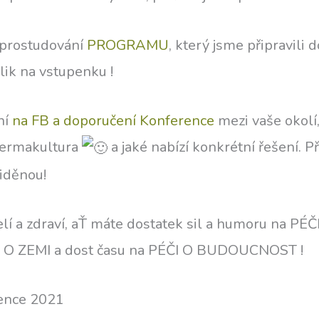
 prostudování
PROGRAMU
, který jsme připravili 
klik na vstupenku !
ní
na FB a doporučení Konference
mezi vaše okolí,
a permakultura
a jaké nabízí konkrétní řešení. 
iděnou!
elí a zdraví, aŤ máte dostatek sil a humoru na PÉČI
ČI O ZEMI a dost času na PÉČI O BUDOUCNOST !
rence 2021