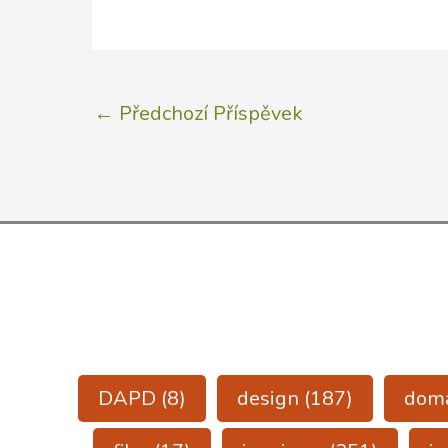
←
Předchozí Příspěvek
DAPD
(8)
design
(187)
dom