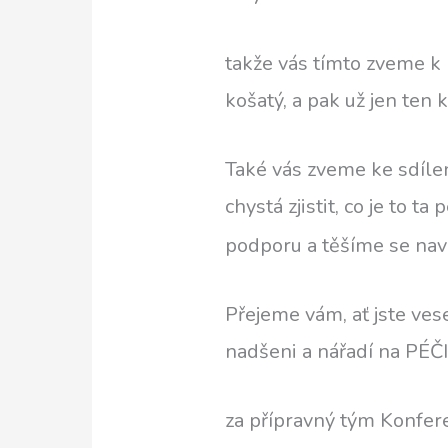
takže vás tímto zveme k
košatý, a pak už jen ten 
Také vás zveme ke sdíle
chystá zjistit, co je to t
podporu a těšíme se nav
Přejeme vám, ať jste ves
nadšeni a nářadí na PÉ
za přípravný tým Konfe