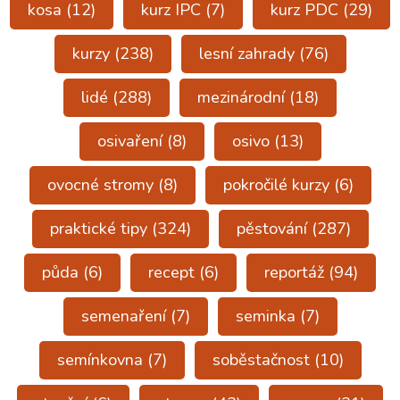
kosa
(12)
kurz IPC
(7)
kurz PDC
(29)
kurzy
(238)
lesní zahrady
(76)
lidé
(288)
mezinárodní
(18)
osivaření
(8)
osivo
(13)
ovocné stromy
(8)
pokročilé kurzy
(6)
praktické tipy
(324)
pěstování
(287)
půda
(6)
recept
(6)
reportáž
(94)
semenaření
(7)
seminka
(7)
semínkovna
(7)
soběstačnost
(10)