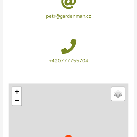
petr@gardenman.cz
+420777755704
+
−