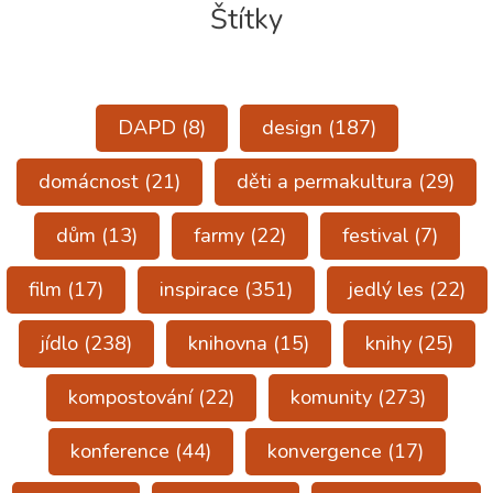
Štítky
DAPD
(8)
design
(187)
domácnost
(21)
děti a permakultura
(29)
dům
(13)
farmy
(22)
festival
(7)
film
(17)
inspirace
(351)
jedlý les
(22)
jídlo
(238)
knihovna
(15)
knihy
(25)
kompostování
(22)
komunity
(273)
konference
(44)
konvergence
(17)