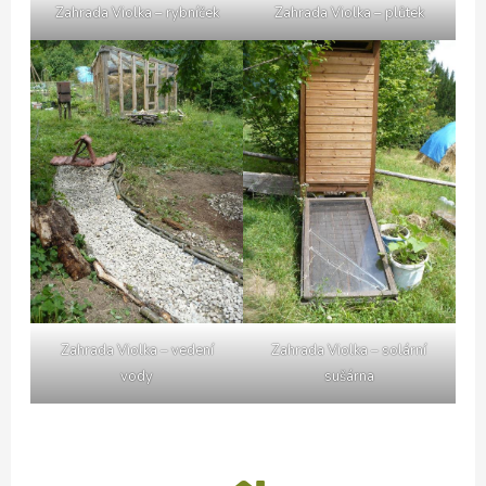
Zahrada Violka – rybníček
Zahrada Violka – plůtek
Zahrada Violka – vedení
Zahrada Violka – solární
vody
sušárna