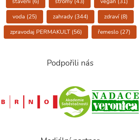
stavění
(6)
stromy
(43)
vegan
(31)
voda
(25)
zahrady
(344)
zdraví
(8)
zpravodaj PERMAKULT
(56)
řemeslo
(27)
Podpořili nás