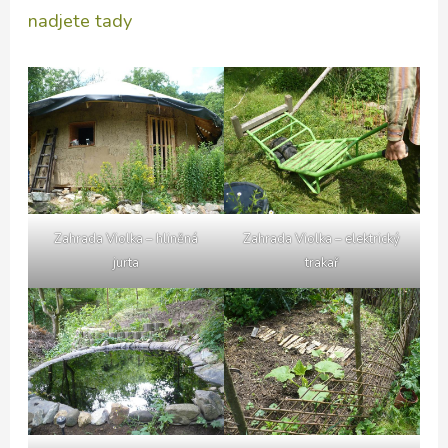
nadjete tady
Zahrada Violka – hliněná
Zahrada Violka – elektrický
jurta
trakař