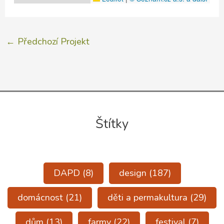
←
Předchozí Projekt
Štítky
DAPD
(8)
design
(187)
domácnost
(21)
děti a permakultura
(29)
dům
(13)
farmy
(22)
festival
(7)