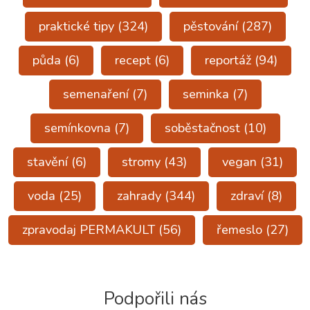
praktické tipy
(324)
pěstování
(287)
půda
(6)
recept
(6)
reportáž
(94)
semenaření
(7)
seminka
(7)
semínkovna
(7)
soběstačnost
(10)
stavění
(6)
stromy
(43)
vegan
(31)
voda
(25)
zahrady
(344)
zdraví
(8)
zpravodaj PERMAKULT
(56)
řemeslo
(27)
Podpořili nás