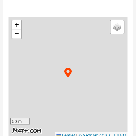
+
−
50 m
Leaflet
|
© Seznam.cz a.s. a další