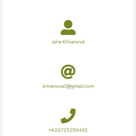
Jana Křivanová
krivanova3@gmail.com
+420725293492