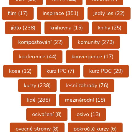
film
(17)
inspirace
(351)
jedlý les
(22)
jídlo
(238)
knihovna
(15)
knihy
(25)
kompostování
(22)
komunity
(273)
konference
(44)
konvergence
(17)
kosa
(12)
kurz IPC
(7)
kurz PDC
(29)
kurzy
(238)
lesní zahrady
(76)
lidé
(288)
mezinárodní
(18)
osivaření
(8)
osivo
(13)
ovocné stromy
(8)
pokročilé kurzy
(6)