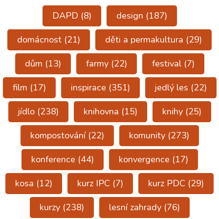
DAPD
(8)
design
(187)
domácnost
(21)
děti a permakultura
(29)
dům
(13)
farmy
(22)
festival
(7)
film
(17)
inspirace
(351)
jedlý les
(22)
jídlo
(238)
knihovna
(15)
knihy
(25)
kompostování
(22)
komunity
(273)
konference
(44)
konvergence
(17)
kosa
(12)
kurz IPC
(7)
kurz PDC
(29)
kurzy
(238)
lesní zahrady
(76)