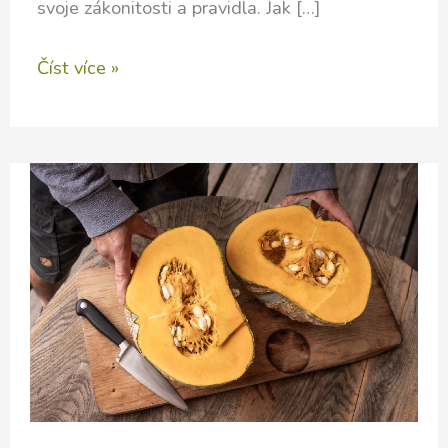
svoje zákonitosti a pravidla. Jak […]
LÉTO
Číst více »
budiž
pochváleno
–
péče
o
sebe
je
Zóna
00