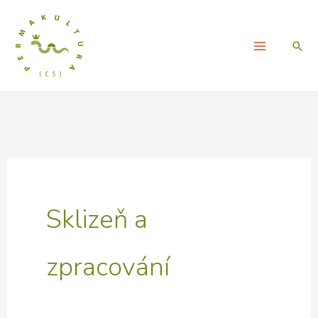
Přeskočit
na
Hled
obsah
Sklizeň a
zpracování