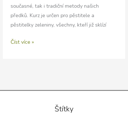
současné, tak i tradiční metody našich
předků. Kurz je určen pro pěstitele a
pěstitelky zeleniny, všechny, kteří již sklízí
Uskladnění
Číst více »
a
zpracování
úrody
se
Soňou
a
Štítky
Radkou