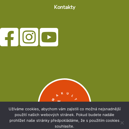
Kontakty
Užíváme cookies, abychom vám zajistili co možná nejsnadnější
použití našich webových stránek. Pokud budete nadále
prohlížet naše stránky předpokládáme, že s použitím cookies
souhlasíte.