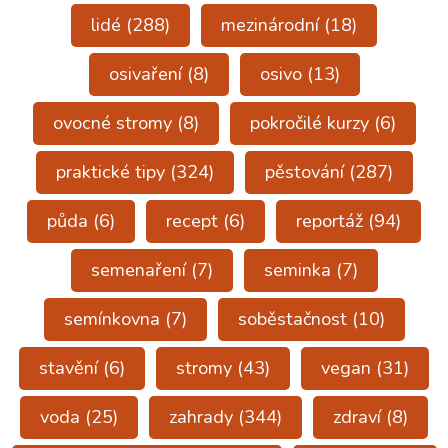
lidé
(288)
mezinárodní
(18)
osivaření
(8)
osivo
(13)
ovocné stromy
(8)
pokročilé kurzy
(6)
praktické tipy
(324)
pěstování
(287)
půda
(6)
recept
(6)
reportáž
(94)
semenaření
(7)
seminka
(7)
semínkovna
(7)
soběstačnost
(10)
stavění
(6)
stromy
(43)
vegan
(31)
voda
(25)
zahrady
(344)
zdraví
(8)