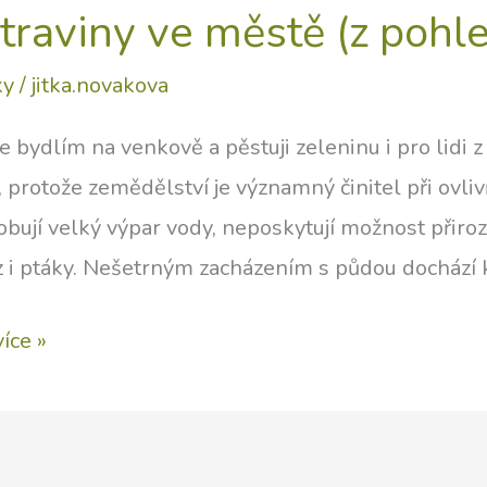
traviny ve městě (z pohl
ky
/
jitka.novakova
ce bydlím na venkově a pěstuji zeleninu i pro lidi z
, protože zemědělství je významný činitel při ovli
bují velký výpar vody, neposkytují možnost přiro
i ptáky. Nešetrným zacházením s půdou dochází k j
aviny
více »
ě