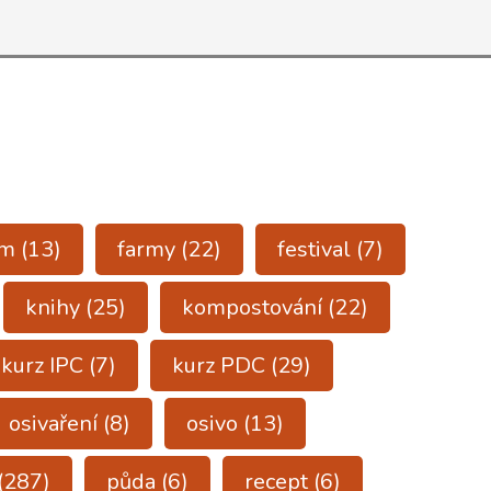
ům
(13)
farmy
(22)
festival
(7)
knihy
(25)
kompostování
(22)
kurz IPC
(7)
kurz PDC
(29)
osivaření
(8)
osivo
(13)
(287)
půda
(6)
recept
(6)