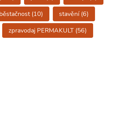
běstačnost
(10)
stavění
(6)
zpravodaj PERMAKULT
(56)