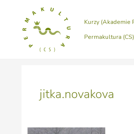
Přeskočit
na
Kurzy (Akademie 
obsah
Permakultura (CS
jitka.novakova