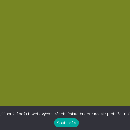
jší použití našich webových stránek. Pokud budete nadále prohlížet naš
Souhlasím