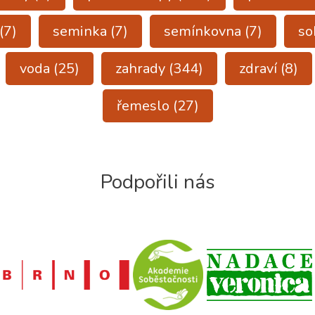
(7)
seminka
(7)
semínkovna
(7)
so
voda
(25)
zahrady
(344)
zdraví
(8)
řemeslo
(27)
Podpořili nás