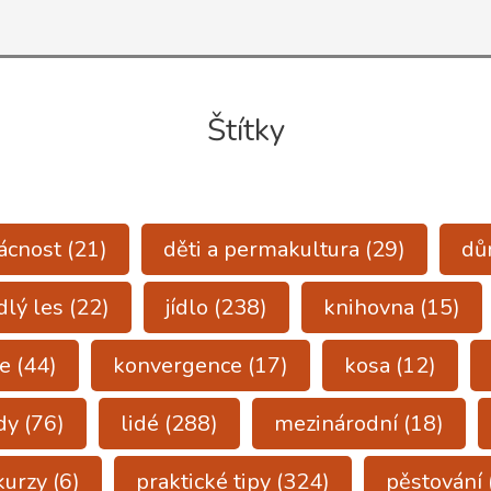
edu
áka)
Štítky
ácnost
(21)
děti a permakultura
(29)
d
dlý les
(22)
jídlo
(238)
knihovna
(15)
e
(44)
konvergence
(17)
kosa
(12)
dy
(76)
lidé
(288)
mezinárodní
(18)
kurzy
(6)
praktické tipy
(324)
pěstování