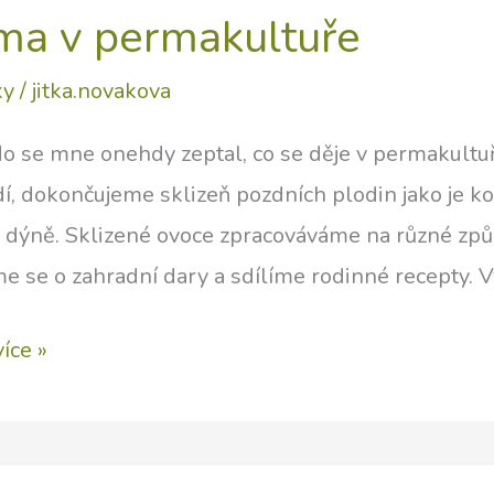
ma v permakultuře
ky
/
jitka.novakova
o se mne onehdy zeptal, co se děje v permakultuře
í, dokončujeme sklizeň pozdních plodin jako je k
 dýně. Sklizené ovoce zpracováváme na různé způso
e se o zahradní dary a sdílíme rodinné recepty. 
více »
rmakultuře