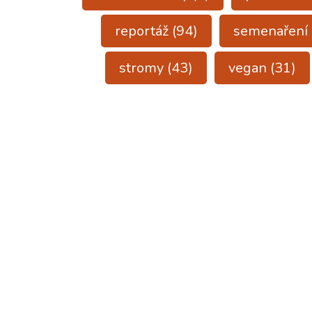
reportáž
(94)
semenaření
stromy
(43)
vegan
(31)