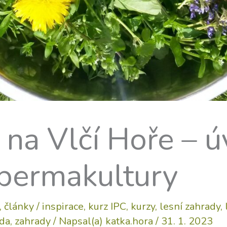
 na Vlčí Hoře – 
 permakultury
,
články
/
inspirace
,
kurz IPC
,
kurzy
,
lesní zahrady
,
da
,
zahrady
/ Napsal(a)
katka.hora
/
31. 1. 2023