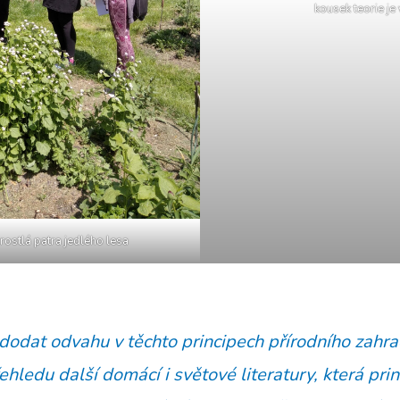
kousek teorie je
rostlá patra jedlého lesa
dodat odvahu v těchto principech přírodního zahra
ehledu další domácí i světové literatury, která pr