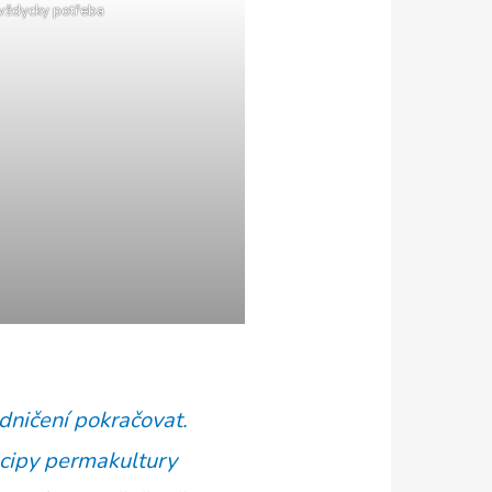
 vždycky potřeba
dničení pokračovat.
incipy permakultury