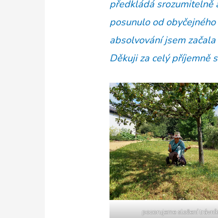
předkládá srozumitelně a
posunulo od obyčejného 
absolvování jsem začala
Děkuji za celý příjemně s
pozorujeme složení trávní