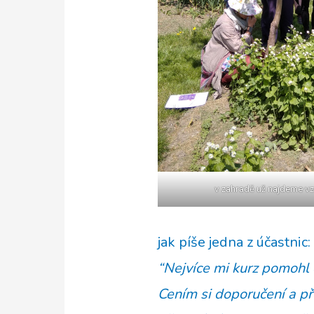
v zahradě už najdeme vz
jak píše jedna z účastnic:
“Nejvíce mi kurz pomohl 
Cením si doporučení a př