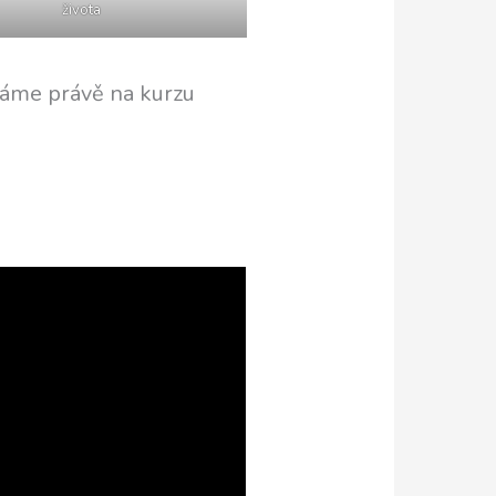
života
váme právě na kurzu