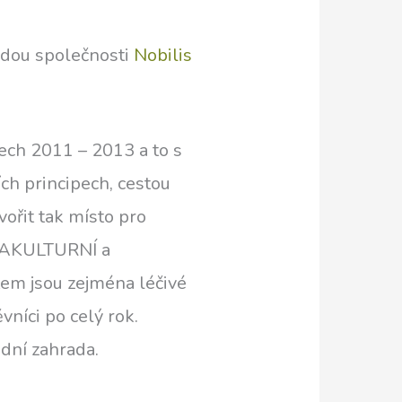
budou společnosti
Nobilis
ech 2011 – 2013 a to s
ch principech, cestou
vořit tak místo pro
RMAKULTURNÍ a
m jsou zejména léčivé
vníci po celý rok.
odní zahrada.