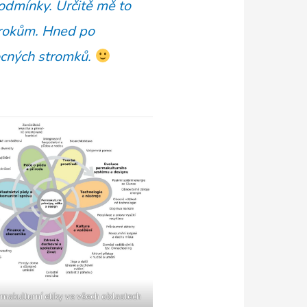
odmínky. Určitě mě to
krokům. Hned po
ocných stromků.
rmakulturní etiky ve všech oblastech