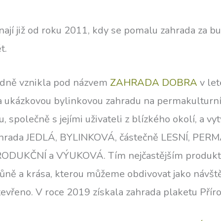
nají již od roku 2011, kdy se pomalu zahrada za 
t.
odně vznikla pod názvem
ZAHRADA DOBRA
v let
 a ukázkovou bylinkovou zahradu na permakulturní
společně s jejími uživateli z blízkého okolí, a vyt
 zahrada JEDLÁ, BYLINKOVÁ, částečně LESNÍ, PE
DUKČNÍ a VÝUKOVÁ. Tím nejčastějším produkte
 vůně a krása, kterou můžeme obdivovat jako návště
tevřeno. V roce 2019 získala zahrada plaketu Přír