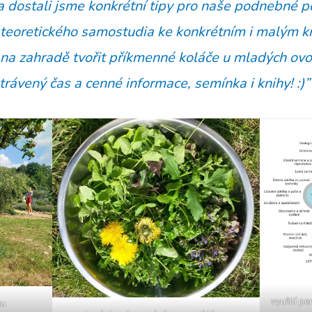
 dostali jsme konkrétní tipy pro naše podnebné p
teoretického samostudia ke konkrétním i malým 
 na zahradě tvořit příkmenné koláče u mladých ov
trávený čas a cenné informace, semínka i knihy! :)”
využití pe
ku