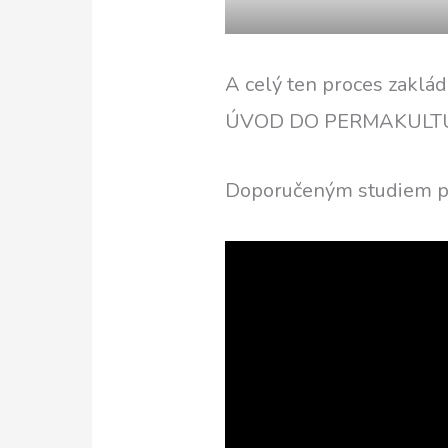
A celý ten proces zaklá
ÚVOD DO PERMAKULTU
Doporučeným studiem př