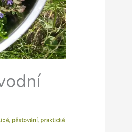
úvodní
lidé
,
pěstování
,
praktické