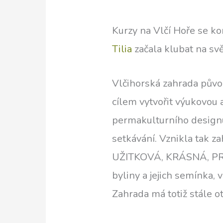
Kurzy na Vlčí Hoře se ko
Tilia
začala klubat na svě
Vlčihorská zahrada pův
cílem vytvořit výukovou
permakulturního designu, 
setkávání. Vznikla tak
UŽITKOVÁ, KRÁSNÁ, PRO
byliny a jejich semínka,
Zahrada má totiž stále o