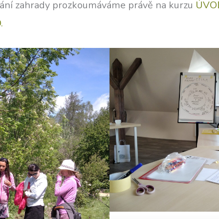
ádání zahrady prozkoumáváme právě na kurzu
ÚVO
.