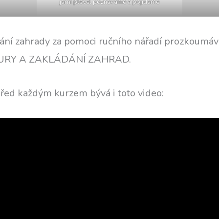
jarní plevel poznáváme a pojídáme
dání zahrady za pomoci ručního nářadí prozkoumá
RY A ZAKLÁDÁNÍ ZAHRAD.
ed každým kurzem bývá i toto video: