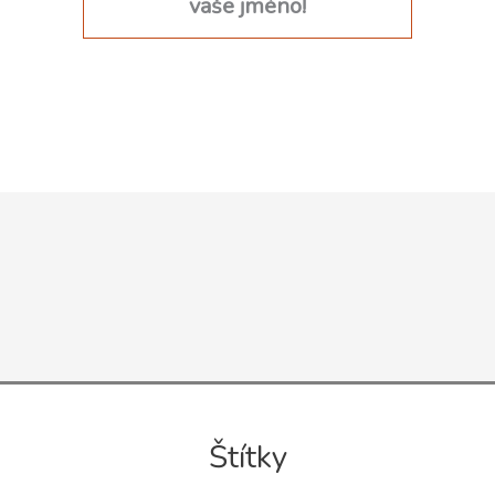
vaše jméno!
Štítky