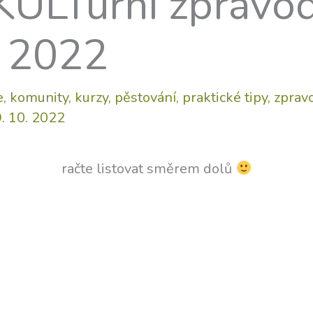
LTurní zpravod
d 2022
e
,
komunity
,
kurzy
,
pěstování
,
praktické tipy
,
zprav
. 10. 2022
račte listovat směrem dolů