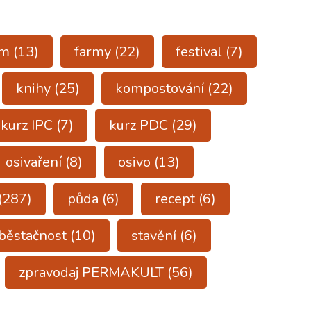
ům
(13)
farmy
(22)
festival
(7)
knihy
(25)
kompostování
(22)
kurz IPC
(7)
kurz PDC
(29)
osivaření
(8)
osivo
(13)
(287)
půda
(6)
recept
(6)
běstačnost
(10)
stavění
(6)
zpravodaj PERMAKULT
(56)