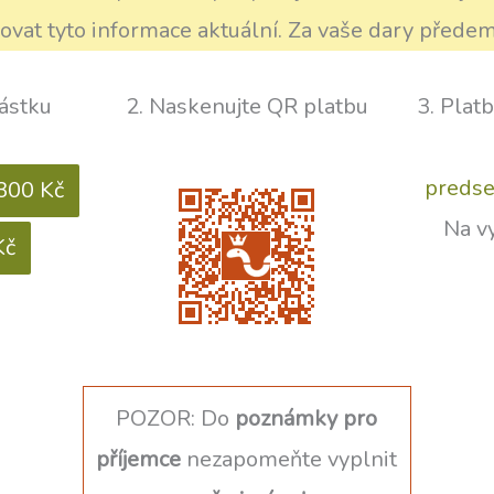
vat tyto informace aktuální. Za vaše dary přede
částku
2. Naskenujte QR platbu
3. Plat
predse
300 Kč
Na v
Kč
POZOR: Do
poznámky pro
příjemce
nezapomeňte vyplnit