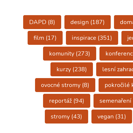
DAPD
(8)
design
(187)
dom
film
(17)
inspirace
(351)
je
komunity
(273)
konferenc
kurzy
(238)
lesní zahra
ovocné stromy
(8)
pokročilé 
reportáž
(94)
semenaření
stromy
(43)
vegan
(31)