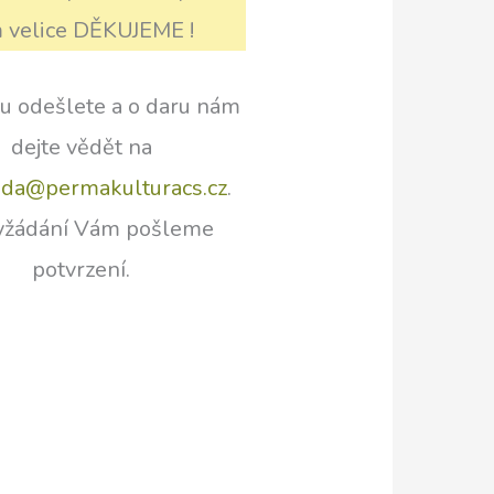
m velice DĚKUJEME !
bu odešlete a o daru nám
dejte vědět na
da@permakulturacs.cz
.
yžádání Vám pošleme
potvrzení.