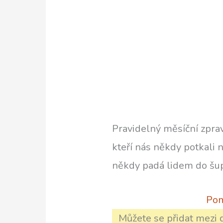
Pravidelný měsíční zpra
kteří nás někdy potkali n
někdy padá lidem do šup
Pom
Můžete se přidat mezi d