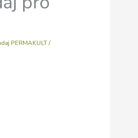
aj pro
odaj PERMAKULT
/