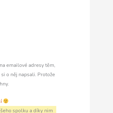
 na emailové adresy těm,
 si o něj napsali. Protože
hny.
ší
našeho spolku a díky nim