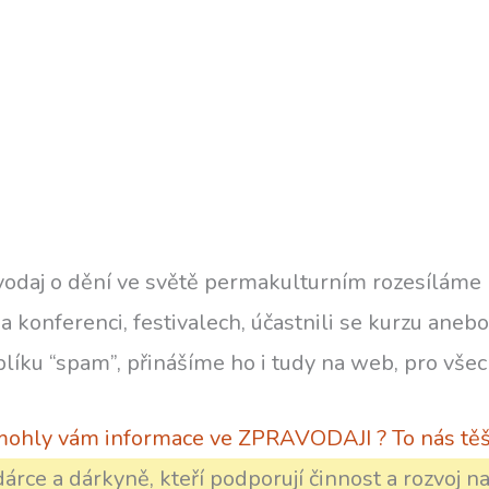
vodaj o dění ve světě permakulturním rozesíláme
a konferenci, festivalech, účastnili se kurzu anebo
líku “spam”, přinášíme ho i tudy na web, pro všec
ohly vám informace ve ZPRAVODAJI ? To nás tě
árce a dárkyně, kteří podporují činnost a rozvoj 