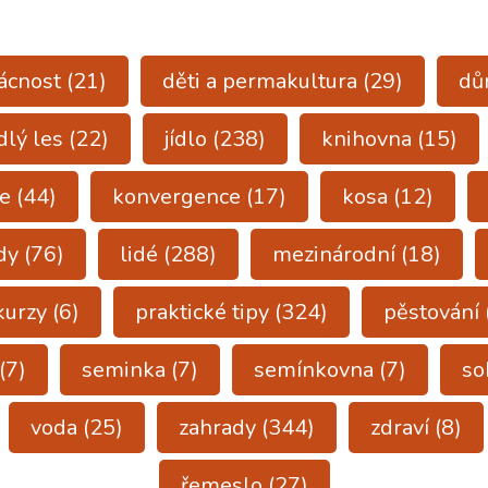
ácnost
(21)
děti a permakultura
(29)
d
dlý les
(22)
jídlo
(238)
knihovna
(15)
e
(44)
konvergence
(17)
kosa
(12)
dy
(76)
lidé
(288)
mezinárodní
(18)
kurzy
(6)
praktické tipy
(324)
pěstování
(7)
seminka
(7)
semínkovna
(7)
so
voda
(25)
zahrady
(344)
zdraví
(8)
řemeslo
(27)