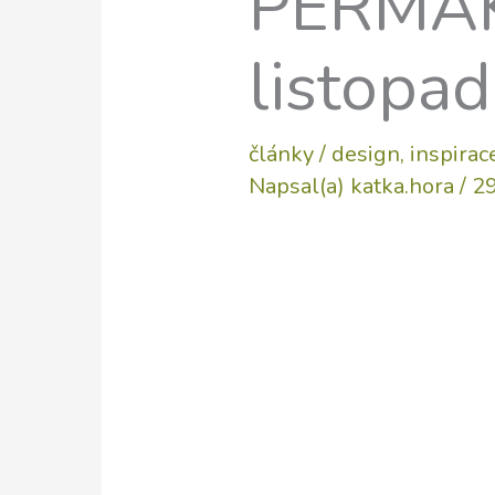
PERMAKU
listopa
články
/
design
,
inspirac
Napsal(a)
katka.hora
/
29