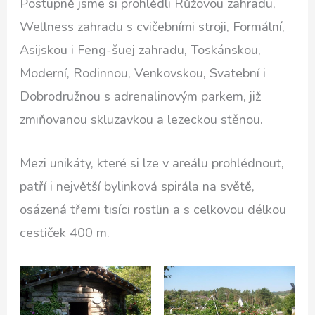
Postupně jsme si prohlédli Růžovou zahradu,
Wellness zahradu s cvičebními stroji, Formální,
Asijskou i Feng-šuej zahradu, Toskánskou,
Moderní, Rodinnou, Venkovskou, Svatební i
Dobrodružnou s adrenalinovým parkem, již
zmiňovanou skluzavkou a lezeckou stěnou.
Mezi unikáty, které si lze v areálu prohlédnout,
patří i největší bylinková spirála na světě,
osázená třemi tisíci rostlin a s celkovou délkou
cestiček 400 m.