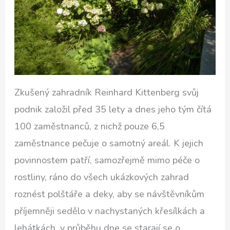
Zkušený zahradník Reinhard Kittenberg svůj
podnik založil před 35 lety a dnes jeho tým čítá
100 zaměstnanců, z nichž pouze 6,5
zaměstnance pečuje o samotný areál. K jejich
povinnostem patří, samozřejmě mimo péče o
rostliny, ráno do všech ukázkových zahrad
roznést polštáře a deky, aby se návštěvníkům
příjemněji sedělo v nachystaných křesílkách a
lehátkách, v průběhu dne se starají se o