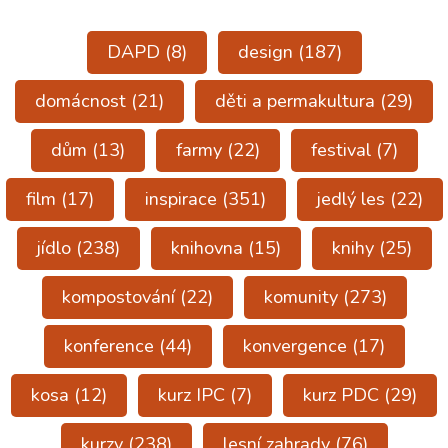
DAPD
(8)
design
(187)
domácnost
(21)
děti a permakultura
(29)
dům
(13)
farmy
(22)
festival
(7)
film
(17)
inspirace
(351)
jedlý les
(22)
jídlo
(238)
knihovna
(15)
knihy
(25)
kompostování
(22)
komunity
(273)
konference
(44)
konvergence
(17)
kosa
(12)
kurz IPC
(7)
kurz PDC
(29)
kurzy
(238)
lesní zahrady
(76)