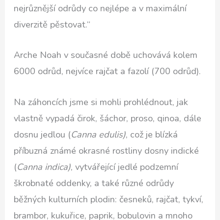
nejrůznější odrůdy co nejlépe a v maximální
diverzitě pěstovat.“
Arche Noah v současné době uchovává kolem
6000 odrůd, nejvíce rajčat a fazolí (700 odrůd).
Na záhoncích jsme si mohli prohlédnout, jak
vlastně vypadá čirok, šáchor, proso, qinoa, dále
dosnu jedlou (
Canna edulis)
, což je blízká
příbuzná známé okrasné rostliny dosny indické
(
Canna indica)
, vytvářející jedlé podzemní
škrobnaté oddenky, a také různé odrůdy
běžných kulturních plodin: česneků, rajčat, tykví,
brambor, kukuřice, paprik, bobulovin a mnoho