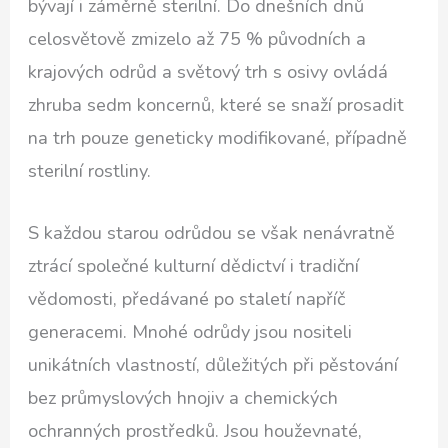
bývají i záměrně sterilní. Do dnešních dnů
celosvětově zmizelo až 75 % původních a
krajových odrůd a světový trh s osivy ovládá
zhruba sedm koncernů, které se snaží prosadit
na trh pouze geneticky modifikované, případně
sterilní rostliny.
S každou starou odrůdou se však nenávratně
ztrácí společné kulturní dědictví i tradiční
vědomosti, předávané po staletí napříč
generacemi. Mnohé odrůdy jsou nositeli
unikátních vlastností, důležitých při pěstování
bez průmyslových hnojiv a chemických
ochranných prostředků. Jsou houževnaté,