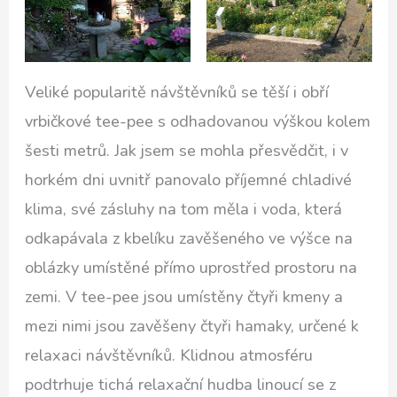
Veliké popularitě návštěvníků se těší i obří
vrbičkové tee-pee s odhadovanou výškou kolem
šesti metrů. Jak jsem se mohla přesvědčit, i v
horkém dni uvnitř panovalo příjemné chladivé
klima, své zásluhy na tom měla i voda, která
odkapávala z kbelíku zavěšeného ve výšce na
oblázky umístěné přímo uprostřed prostoru na
zemi. V tee-pee jsou umístěny čtyři kmeny a
mezi nimi jsou zavěšeny čtyři hamaky, určené k
relaxaci návštěvníků. Klidnou atmosféru
podtrhuje tichá relaxační hudba linoucí se z