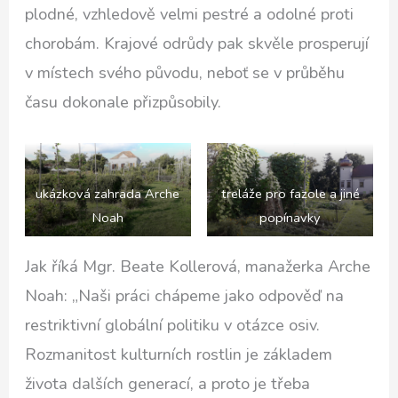
plodné, vzhledově velmi pestré a odolné proti
chorobám. Krajové odrůdy pak skvěle prosperují
v místech svého původu, neboť se v průběhu
času dokonale přizpůsobily.
ukázková zahrada Arche
treláže pro fazole a jiné
Noah
popínavky
Jak říká Mgr. Beate Kollerová, manažerka Arche
Noah: „Naši práci chápeme jako odpověď na
restriktivní globální politiku v otázce osiv.
Rozmanitost kulturních rostlin je základem
života dalších generací, a proto je třeba