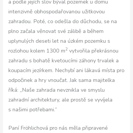
a podle jejích slov býval pozemek u domu
intenzivně obhospodařovanou užitkovou
zahradou. Poté, co odešla do důchodu, se na
plno začala věnovat své zálibě a během
uplynulých deseti let na úzkém pozemku s
2
rozlohou kolem 1300 m
vytvořila překrásnou
zahradu s bohatě kvetoucími záhony trvalek a
koupacím jezírkem. Nechybí ani lákavá místa pro
odpočinek a hry vnoučat. Jak sama majitelka
říká: „Naše zahrada nevznikla ve smyslu
zahradní architektury, ale prostě se vyvíjela
s našimi potřebami.“
Paní Fröhlichová pro nás měla připravené