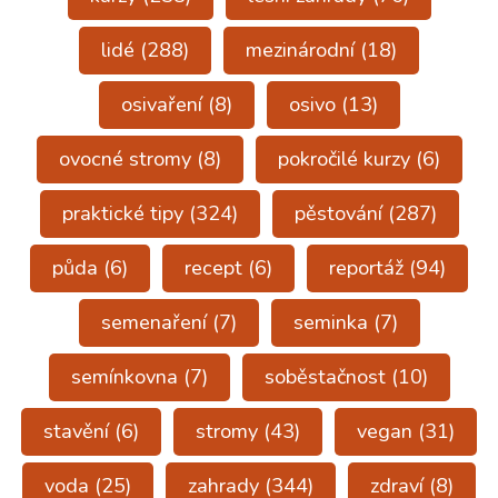
lidé
(288)
mezinárodní
(18)
osivaření
(8)
osivo
(13)
ovocné stromy
(8)
pokročilé kurzy
(6)
praktické tipy
(324)
pěstování
(287)
půda
(6)
recept
(6)
reportáž
(94)
semenaření
(7)
seminka
(7)
semínkovna
(7)
soběstačnost
(10)
stavění
(6)
stromy
(43)
vegan
(31)
voda
(25)
zahrady
(344)
zdraví
(8)