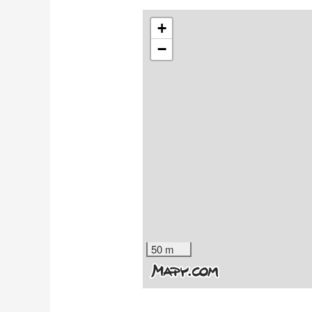
+
−
50 m