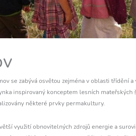
ov
v se zabývá osvětou zejména v oblasti třídění a 
ynka inspirovaný konceptem lesních mateřských šk
alizovány některé prvky permakultury.
větší využití obnovitelných zdrojů energie a surov