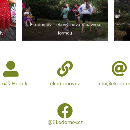
Ekodomov – ekovýchova zábavnou
ly
formou
omáš Hodek
ekodomov.cz
info@ekodom
@Ekodomov.cz