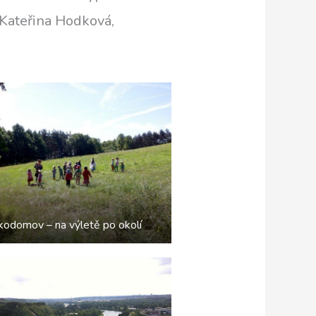
: Kateřina Hodková,
kodomov – na výletě po okolí