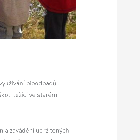
využívání bioodpadů .
ol, ležící ve starém
in a zavádění udržitených