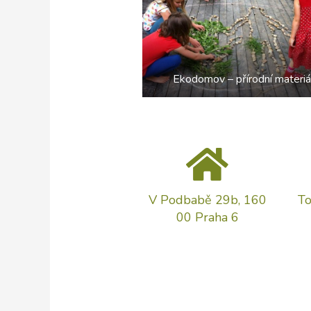
Ekodomov – přírodní materiá
V Podbabě 29b, 160
T
00 Praha 6