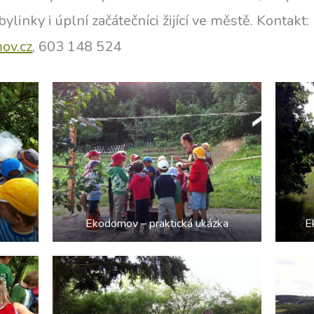
bylinky i úplní začátečníci žijící ve městě. Kontakt
ov.cz
, 603 148 524
Ekodomov – praktická ukázka
E