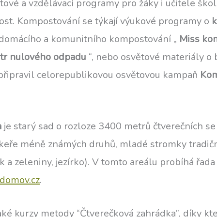
tové a vzdělávací programy pro žáky i učitele škol
nost. Kompostování se týkají výukové programy o
k
u domácího a komunitního kompostování „
Miss ko
tr nulového odpadu
“, nebo osvětové materiály o
řipravil celorepublikovou osvětovou kampaň
Kom
a
je starý sad o rozloze 3400 metrů čtverečních s
lé keře méně známých druhů, mladé stromky tradič
k a zeleniny, jezírko). V tomto areálu probíhá řada
domov.cz
.
aké kurzy metody “Čtverečková zahrádka”, díky kt