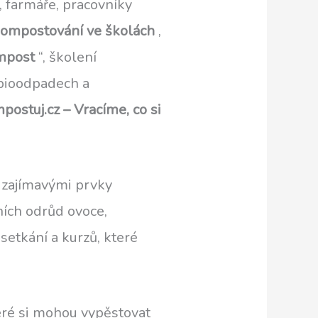
, farmáře, pracovníky
ompostování ve školách
,
mpost
“, školení
 bioodpadech a
postuj.cz – Vracíme, co si
e zajímavými prvky
ních odrůd ovoce,
 setkání a kurzů, které
eré si mohou vypěstovat