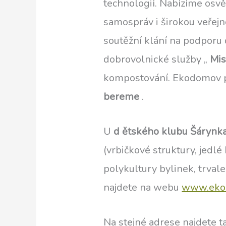
technologií. Nabízíme osvě
samospráv i širokou veřej
soutěžní klání na podpor
dobrovolnické služby „
Mis
kompostování. Ekodomov p
bereme
.
U
d
ětského klubu Šárynk
(vrbičkové struktury, jed
polykultury bylinek, trvale
najdete na webu
www.eko
Na stejné adrese najdete t