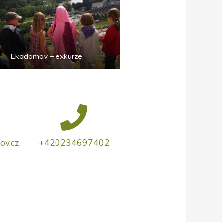
Ekodomov – exkurze
ov.cz
+420234697402