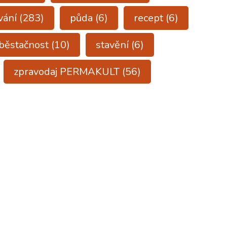
vání
(283)
půda
(6)
recept
(6)
běstačnost
(10)
stavění
(6)
zpravodaj PERMAKULT
(56)