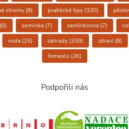
né stromy
(8)
praktické tipy
(320)
pěsto
(6)
seminka
(7)
semínkovna
(7)
so
voda
(25)
zahrady
(339)
zdraví
(8)
řemeslo
(26)
Podpořili nás