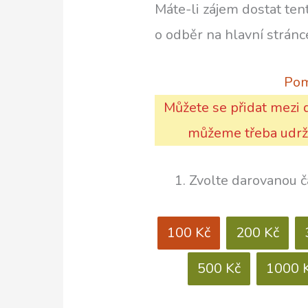
Máte-li zájem dostat ten
o odběr na hlavní strán
Pom
Můžete se přidat mezi d
můžeme třeba udržo
1. Zvolte darovanou 
100 Kč
200 Kč
500 Kč
1000 