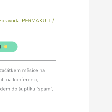
zpravodaj PERMAKULT
/
M
 začátkem měsíce na
li na konferenci,
lidem do šuplíku “spam”,