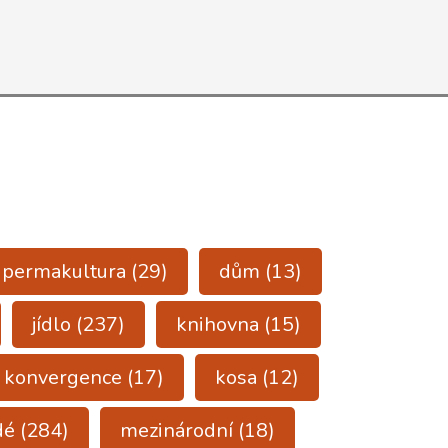
a permakultura
(29)
dům
(13)
jídlo
(237)
knihovna
(15)
konvergence
(17)
kosa
(12)
dé
(284)
mezinárodní
(18)