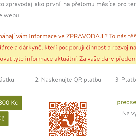
to zpravodaj jako první, na přelomu měsíce pro ten
ce webu.
áhají vám informace ve ZPRAVODAJI ? To nás tě
árce a dárkyně, kteří podporují činnost a rozvoj 
vat tyto informace aktuální. Za vaše dary přede
částku
2. Naskenujte QR platbu
3. Plat
predse
300 Kč
Na v
Kč