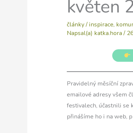
květen 
články
/
inspirace
,
komun
Napsal(a)
katka.hora
/
26
Pravidelný měsíční zpra
emailové adresy všem čl
festivalech, účastnili s
přinášíme ho i na web, p