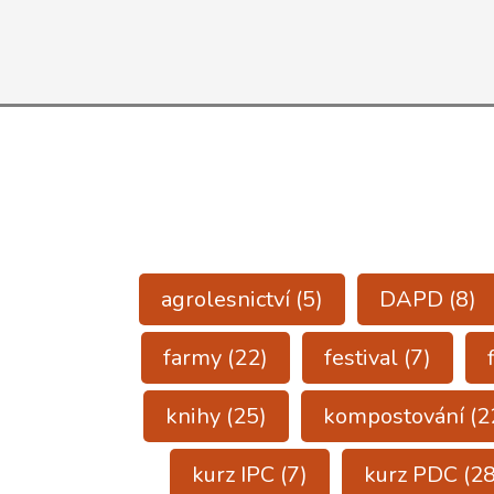
agrolesnictví
(5)
DAPD
(8)
farmy
(22)
festival
(7)
knihy
(25)
kompostování
(2
kurz IPC
(7)
kurz PDC
(28