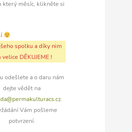
 který měsíc, klikněte si
ší
našeho spolku a díky nim
m velice DĚKUJEME !
bu odešlete a o daru nám
dejte vědět na
da@permakulturacs.cz
.
yžádání Vám pošleme
potvrzení.