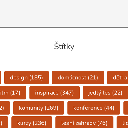
Štítky
design
(185)
domácnost
(21)
děti 
film
(17)
inspirace
(347)
jedlý les
(22)
2)
komunity
(269)
konference
(44)
)
kurzy
(236)
lesní zahrady
(76)
li