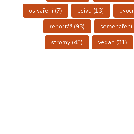
osivaření
(7)
osivo
(13)
ovoc
reportáž
(93)
semenaření
stromy
(43)
vegan
(31)