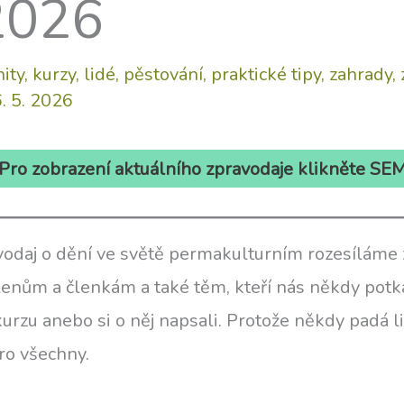
2026
ity
,
kurzy
,
lidé
,
pěstování
,
praktické tipy
,
zahrady
,
. 5. 2026
Pro zobrazení aktuálního zpravodaje klikněte SE
vodaj o dění ve světě permakulturním rozesíláme
enům a členkám a také těm, kteří nás někdy potka
e kurzu anebo si o něj napsali. Protože někdy padá 
ro všechny.