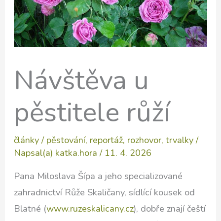
Návštěva u
pěstitele růží
články
/
pěstování
,
reportáž
,
rozhovor
,
trvalky
/
Napsal(a)
katka.hora
/
11. 4. 2026
Pana Miloslava Šípa a jeho specializované
zahradnictví Růže Skaličany, sídlící kousek od
Blatné (
www.ruzeskalicany.cz
), dobře znají čeští