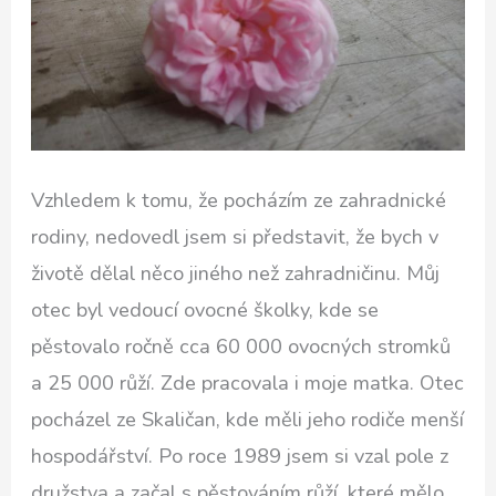
Vzhledem k tomu, že pocházím ze zahradnické
rodiny, nedovedl jsem si představit, že bych v
životě dělal něco jiného než zahradničinu. Můj
otec byl vedoucí ovocné školky, kde se
pěstovalo ročně cca 60 000 ovocných stromků
a 25 000 růží. Zde pracovala i moje matka. Otec
pocházel ze Skaličan, kde měli jeho rodiče menší
hospodářství. Po roce 1989 jsem si vzal pole z
družstva a začal s pěstováním růží, které mělo