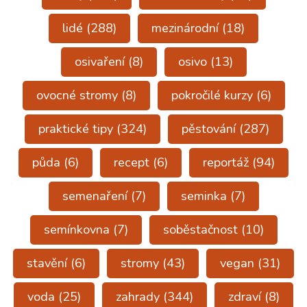
lidé
(288)
mezinárodní
(18)
osivaření
(8)
osivo
(13)
ovocné stromy
(8)
pokročilé kurzy
(6)
praktické tipy
(324)
pěstování
(287)
půda
(6)
recept
(6)
reportáž
(94)
semenaření
(7)
seminka
(7)
semínkovna
(7)
soběstačnost
(10)
stavění
(6)
stromy
(43)
vegan
(31)
voda
(25)
zahrady
(344)
zdraví
(8)