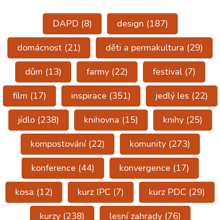
DAPD
(8)
design
(187)
domácnost
(21)
děti a permakultura
(29)
dům
(13)
farmy
(22)
festival
(7)
film
(17)
inspirace
(351)
jedlý les
(22)
jídlo
(238)
knihovna
(15)
knihy
(25)
kompostování
(22)
komunity
(273)
konference
(44)
konvergence
(17)
kosa
(12)
kurz IPC
(7)
kurz PDC
(29)
kurzy
(238)
lesní zahrady
(76)