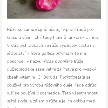
Růže se samozřejmě pěstují v první řadě pro
krásu a vůni – plní tedy hlavně funkci okrasnou.
V dávných dobách se růže využívaly často i v
léčitelství –
Rosa gallica officinalis
to má
dokonce i v názvu,
Rosa pomifera
(růže
dužnoplodá)je zase velmi zajímavá pro vysoký
obsah vitaminu C. Odrůda
Trigintipetala
se
používá pro výrobu růžového oleje, řada odrůd
růží se používá v kosmetice. Tato všestrannost
ještě zvyšuje zájem o růže a jejich oblibu mezi