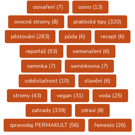
osivaření
(7)
osivo
(13)
ovocné stromy
(8)
praktické tipy
(320)
pěstování
(283)
půda
(6)
recept
(6)
reportáž
(93)
semenaření
(6)
seminka
(7)
semínkovna
(7)
soběstačnost
(10)
stavění
(6)
stromy
(43)
vegan
(31)
voda
(25)
zahrady
(339)
zdraví
(8)
zpravodaj PERMAKULT
(56)
řemeslo
(26)