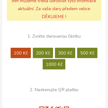
nim můžeme třeba udržovat tyto informace
aktuální. Za vaše dary předem velice
DĚKUJEME !
1. Zvolte darovanou částku
100 Kč
200 Kč
300 Kč
500 Kč
1000 Kč
2. Naskenujte QR platbu