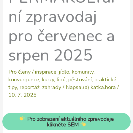
ní zpravodaj
pro červenec a
srpen 2025
Pro členy
/
inspirace
,
jídlo
,
komunity
,
konvergence
,
kurzy
,
lidé
,
pěstování
,
praktické
tipy
,
reportáž
,
zahrady
/ Napsal(a)
katka.hora
/
10. 7. 2025
Pro zobrazení aktuálního zpravodaje
klikněte SEM