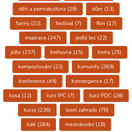
děti a permakultura
(29)
dům
(13)
farmy
(22)
festival
(7)
film
(17)
inspirace
(347)
jedlý les
(22)
jídlo
(237)
knihovna
(15)
knihy
(25)
kompostování
(22)
komunity
(269)
konference
(44)
konvergence
(17)
kosa
(12)
kurz IPC
(7)
kurz PDC
(28)
kurzy
(236)
lesní zahrady
(76)
lidé
(284)
mezinárodní
(18)