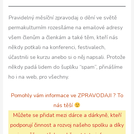
Pravidelný měsíční zpravodaj o dění ve světě
permakulturním rozesíláme na emailové adresy
všem členům a členkám a také těm, kteří nás
někdy potkali na konferenci, festivalech,
účastnili se kurzu anebo si o něj napsali. Protože
někdy padá lidem do šuplíku “spam”, přinášíme
ho i na web, pro všechny.
Pomohly vám informace ve ZPRAVODAJI ? To
nás těší
Můžete se přidat mezi dárce a dárkyně, kteří
podporují činnost a rozvoj našeho spolku a díky