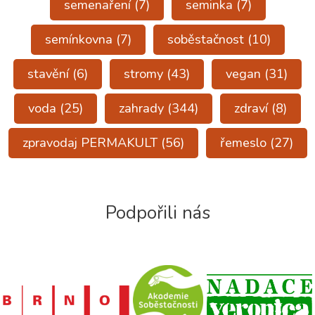
semenaření
(7)
seminka
(7)
semínkovna
(7)
soběstačnost
(10)
stavění
(6)
stromy
(43)
vegan
(31)
voda
(25)
zahrady
(344)
zdraví
(8)
zpravodaj PERMAKULT
(56)
řemeslo
(27)
Podpořili nás