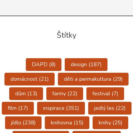
Štítky
DAPD
(8)
design
(187)
domácnost
(21)
děti a permakultura
(29)
dům
(13)
farmy
(22)
festival
(7)
film
(17)
inspirace
(351)
jedlý les
(22)
jídlo
(238)
knihovna
(15)
knihy
(25)