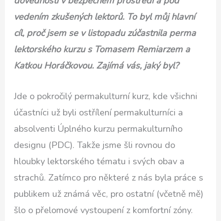
dovednosti v bezpečném prostředí a pod
vedením zkušených lektorů. To byl můj hlavní
cíl, proč jsem se v listopadu zúčastnila perma
lektorského kurzu s Tomasem Remiarzem a
Katkou Horáčkovou. Zajímá vás, jaký byl?
Jde o pokročilý permakulturní kurz, kde všichni
účastníci už byli ostřílení permakulturníci a
absolventi Úplného kurzu permakulturního
designu (PDC). Takže jsme šli rovnou do
hloubky lektorského tématu i svých obav a
strachů. Zatímco pro některé z nás byla práce s
publikem už známá věc, pro ostatní (včetně mě)
šlo o přelomové vystoupení z komfortní zóny.