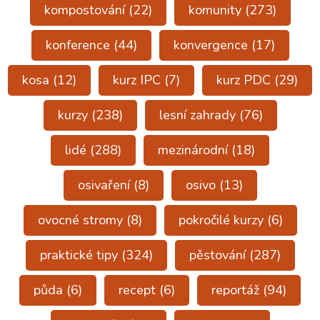
kompostování
(22)
komunity
(273)
konference
(44)
konvergence
(17)
kosa
(12)
kurz IPC
(7)
kurz PDC
(29)
kurzy
(238)
lesní zahrady
(76)
lidé
(288)
mezinárodní
(18)
osivaření
(8)
osivo
(13)
ovocné stromy
(8)
pokročilé kurzy
(6)
praktické tipy
(324)
pěstování
(287)
půda
(6)
recept
(6)
reportáž
(94)