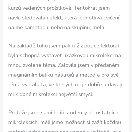
kurzů vedených prožitkově. Tentokrát jsem
navíc sledovala i efekt, která jednotlivá cvičení
na mě samotnou, nebo na skupinu, měla.
Na základě toho jsem pak (už z pozice lektora)
byla schopná vystavět ukázkovou mikrolekci na
mnou zvolené téma. Zalovila jsem v předaném
imaginárním balíku nástrojů a metod a pro své
téma vybrala ta, ve kterých mi je dobře a dávají
mi k dané mikrolekci největší smysl.
Protože jsme sami hráli studenty při ostatních
mikrolekcích, měli jsme možnost si zažít každou
metodu nebo nástroj opakovaně a vstřebávat a