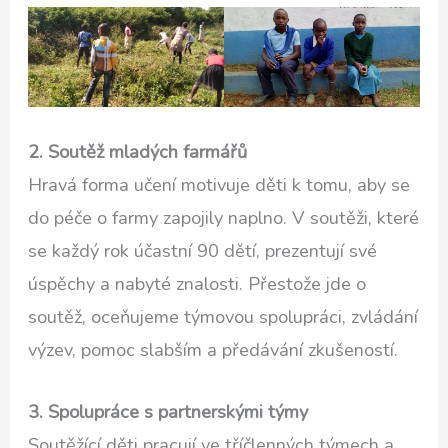
2. Soutěž mladých farmářů
Hravá forma učení motivuje děti k tomu, aby se
do péče o farmy zapojily naplno. V soutěži, které
se každý rok účastní 90 dětí, prezentují své
úspěchy a nabyté znalosti. Přestože jde o
soutěž, oceňujeme týmovou spolupráci, zvládání
výzev, pomoc slabším a předávání zkušeností.
3. Spolupráce s partnerskými týmy
Soutěžící děti pracují ve tříčlenných týmech a