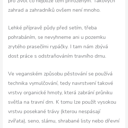
pro život co nejblíže těm přirozeným. Takových
zahrad a zahradníků ovšem není mnoho.
Lehké přípravě půdy před setím, třeba
pohrabáním, se nevyhneme ani u pozemku
zrytého prasečími rypáčky. I tam nám zbývá
dost práce s odstraňováním travního drnu.
Ve veganském způsobu pěstování se používá
technika vymulčování, tedy navrstvení takové
vrstvy organické hmoty, která zabrání průniku
světla na travní drn. K tomu lze použít vysokou
vrstvu posekané trávy (kterou nespásají
zvířata), seno, slámu, shrabané listy nebo dřevní