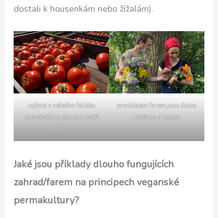
dostali k housenkám nebo žížalám).
produktem farem jsou často
rajčata z velkého foliáku
i květiny a byliny
dozrávaíjí na slunci a tvoří
cukry..
Jaké jsou příklady dlouho fungujících
zahrad/farem na principech veganské
permakultury?