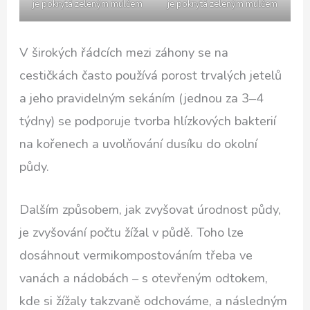
je pokrytá zeleným mulčem
je pokrytá zeleným mulčem
V širokých řádcích mezi záhony se na
cestičkách často používá porost trvalých jetelů
a jeho pravidelným sekáním (jednou za 3‒4
týdny) se podporuje tvorba hlízkových bakterií
na kořenech a uvolňování dusíku do okolní
půdy.
Dalším způsobem, jak zvyšovat úrodnost půdy,
je zvyšování počtu žížal v půdě. Toho lze
dosáhnout vermikompostováním třeba ve
vanách a nádobách – s otevřeným odtokem,
kde si žížaly takzvaně odchováme, a následným