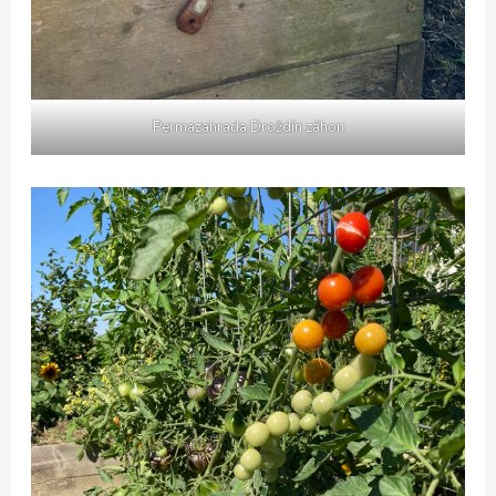
Permazahrada Droždín záhon