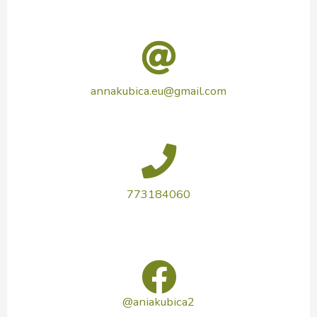
annakubica.eu@gmail.com
773184060
@aniakubica2