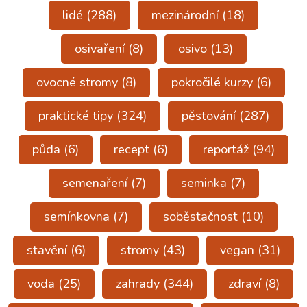
lidé
(288)
mezinárodní
(18)
osivaření
(8)
osivo
(13)
ovocné stromy
(8)
pokročilé kurzy
(6)
praktické tipy
(324)
pěstování
(287)
půda
(6)
recept
(6)
reportáž
(94)
semenaření
(7)
seminka
(7)
semínkovna
(7)
soběstačnost
(10)
stavění
(6)
stromy
(43)
vegan
(31)
voda
(25)
zahrady
(344)
zdraví
(8)