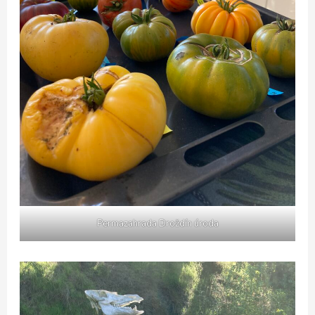
Permazahrada Droždín úroda