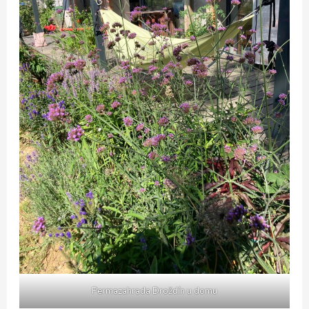
Permazahrada Droždín u domu