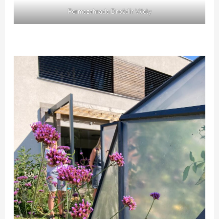
Permazahrada Droždín Včely