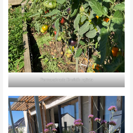
Permazahrada Droždín rajčata