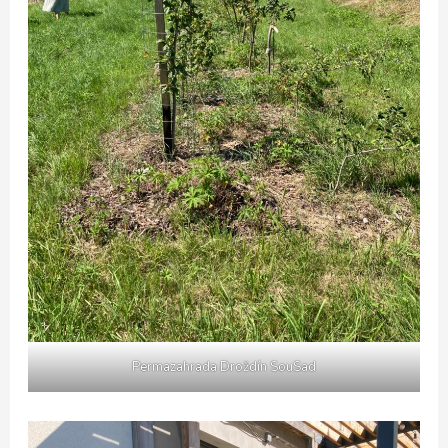
Permazahrada Droždín SouSad