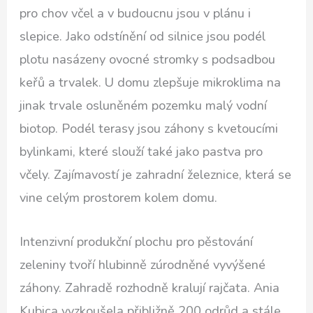
pro chov včel a v budoucnu jsou v plánu i
slepice. Jako odstínění od silnice jsou podél
plotu nasázeny ovocné stromky s podsadbou
keřů a trvalek. U domu zlepšuje mikroklima na
jinak trvale osluněném pozemku malý vodní
biotop. Podél terasy jsou záhony s kvetoucími
bylinkami, které slouží také jako pastva pro
včely. Zajímavostí je zahradní železnice, která se
vine celým prostorem kolem domu.
Intenzivní produkční plochu pro pěstování
zeleniny tvoří hlubinně zúrodněné vyvýšené
záhony. Zahradě rozhodně kralují rajčata. Ania
Kubica vyzkoušela přibližně 200 odrůd a stále