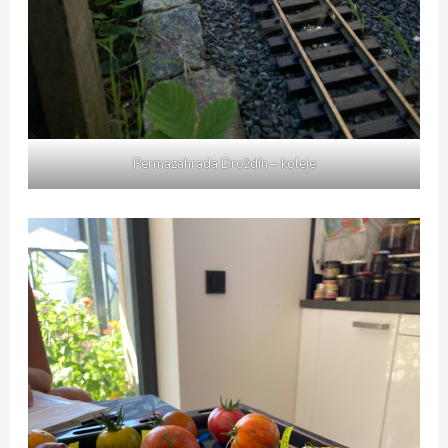
Permazahrada Droždín – koleje