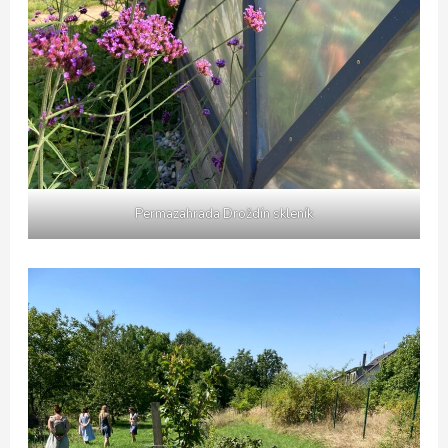
Permazahrada Droždín skleník