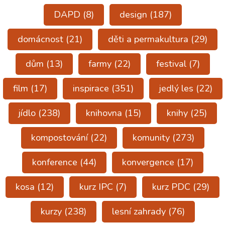
DAPD
(8)
design
(187)
domácnost
(21)
děti a permakultura
(29)
dům
(13)
farmy
(22)
festival
(7)
film
(17)
inspirace
(351)
jedlý les
(22)
jídlo
(238)
knihovna
(15)
knihy
(25)
kompostování
(22)
komunity
(273)
konference
(44)
konvergence
(17)
kosa
(12)
kurz IPC
(7)
kurz PDC
(29)
kurzy
(238)
lesní zahrady
(76)