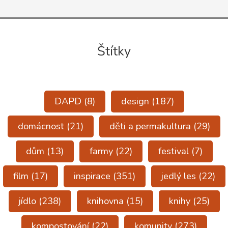
Štítky
DAPD
(8)
design
(187)
domácnost
(21)
děti a permakultura
(29)
dům
(13)
farmy
(22)
festival
(7)
film
(17)
inspirace
(351)
jedlý les
(22)
jídlo
(238)
knihovna
(15)
knihy
(25)
kompostování
(22)
komunity
(273)