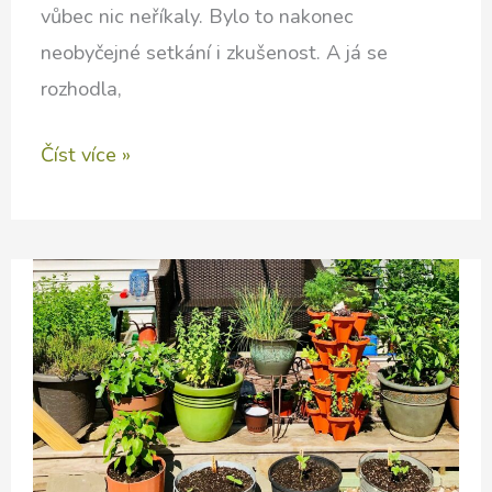
vůbec nic neříkaly. Bylo to nakonec
neobyčejné setkání i zkušenost. A já se
rozhodla,
Trvalková
Číst více »
terapie