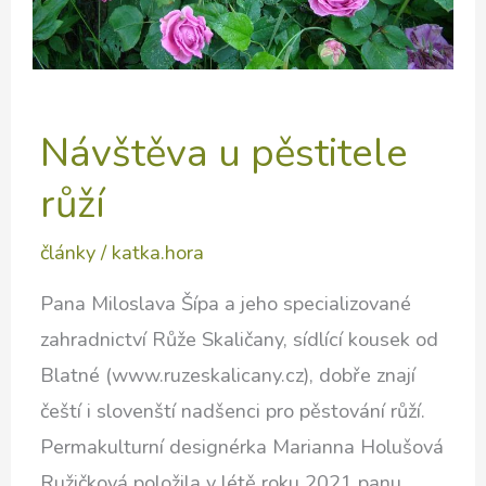
Návštěva u pěstitele
růží
články
/
katka.hora
Pana Miloslava Šípa a jeho specializované
zahradnictví Růže Skaličany, sídlící kousek od
Blatné (www.ruzeskalicany.cz), dobře znají
čeští i slovenští nadšenci pro pěstování růží.
Permakulturní designérka Marianna Holušová
Ružičková položila v létě roku 2021 panu