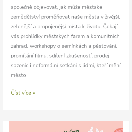
společně objevovat, jak může městské
zemědělství proměňovat naše města v živější,
zelenější a propojenější místa k životu. Čekají
vás prohlídky městských farem a komunitních
zahrad, workshopy o semínkách a pěstování,
promítání filmu, sdílení zkušeností, prodej
sazenic i neformální setkání s lidmi, kteří mění
město
48
Číst více »
hodin
městského
zemědělství
v Praze