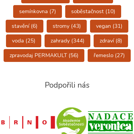
semínkovna
(7)
soběstačnost
(10)
stavění
(6)
stromy
(43)
vegan
(31)
voda
(25)
zahrady
(344)
zdraví
(8)
zpravodaj PERMAKULT
(56)
řemeslo
(27)
Podpořili nás