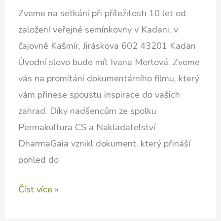
Zveme na setkání při příležitosti 10 let od
založení veřejné semínkovny v Kadani, v
čajovně Kašmír, Jiráskova 602 43201 Kadan
Úvodní slovo bude mít Ivana Mertová. Zveme
vás na promítání dokumentárního filmu, který
vám přinese spoustu inspirace do vašich
zahrad. Díky nadšencům ze spolku
Permakultura CS a Nakladatelství
DharmaGaia vznikl dokument, který přináší
pohled do
Film
Číst více »
Příběhy