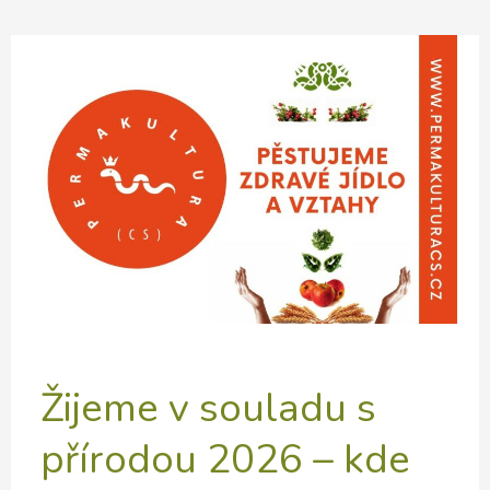
lesních
zahrad
+
oslava
10
let
semínkovny
v
Kadani
Žijeme v souladu s
přírodou 2026 – kde