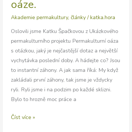
oáze.
Akademie permakultury
,
články
/
katka.hora
Oslovili jsme Katku Špačkovou z Ukázkového
permakulturního projektu Permakulturní oáza
s otázkou, jaký je nejčastější dotaz a největší
vychytávka poslední doby. A hádejte co? Jsou
to instantní záhony. A jak sama říká: My když
zakládali první záhony, tak jsme je vždycky
ryli. Ryli jsme i na podzim po každé sklizni.
Bylo to hrozně moc práce a
Jak
Číst více »
na