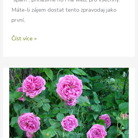
Máte-li zájem dostat tento zpravodaj jako
první,
PERMAKULTurní
Číst více »
zpravodaj
pro
duben
2026