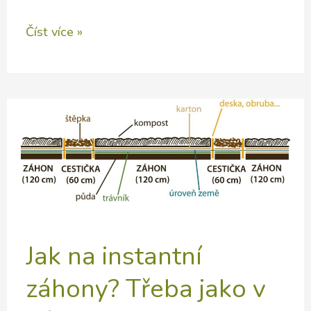
Byliny
Číst více »
divoké
a
pěstované,
do
zahrad
i
do
kuchyně
Jak na instantní
záhony? Třeba jako v