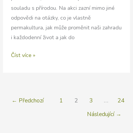
souladu s přírodou. Na akci zazní mimo jiné
odpovědi na otázky, co je vlastně
permakultura, jak může proměnit naši zahradu
i každodenní život a jak do
Permakultura
Číst více »
a
semenaření
aneb
inspirace
←
Předchozí
1
2
3
…
24
nejen
Následující
→
pro
zahradu