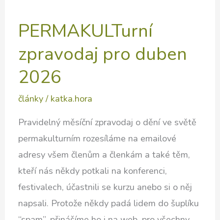
PERMAKULTurní
zpravodaj pro duben
2026
články
/
katka.hora
Pravidelný měsíční zpravodaj o dění ve světě
permakulturním rozesíláme na emailové
adresy všem členům a členkám a také těm,
kteří nás někdy potkali na konferenci,
festivalech, účastnili se kurzu anebo si o něj
napsali. Protože někdy padá lidem do šuplíku
“spam”, přinášíme ho i na web, pro všechny.