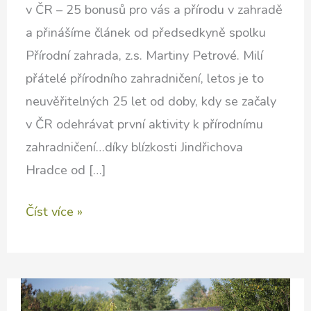
v ČR – 25 bonusů pro vás a přírodu v zahradě
a přinášíme článek od předsedkyně spolku
Přírodní zahrada, z.s. Martiny Petrové. Milí
přátelé přírodního zahradničení, letos je to
neuvěřitelných 25 let od doby, kdy se začaly
v ČR odehrávat první aktivity k přírodnímu
zahradničení…díky blízkosti Jindřichova
Hradce od […]
25
Číst více »
let
Přírodních
zahrad
v