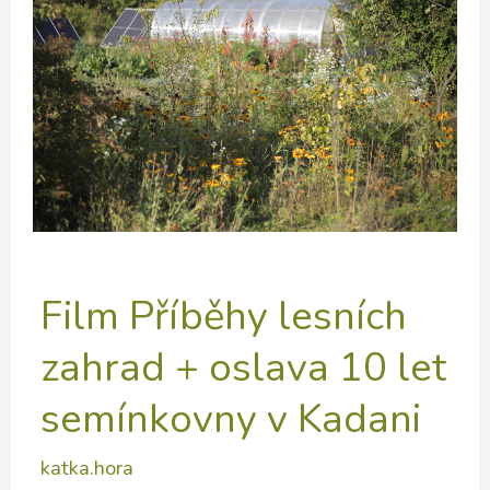
ČR
Film Příběhy lesních
zahrad + oslava 10 let
semínkovny v Kadani
katka.hora