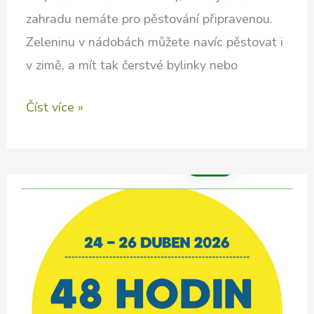
zahradu nemáte pro pěstování připravenou.
Zeleninu v nádobách můžete navíc pěstovat i
v zimě, a mít tak čerstvé bylinky nebo
Pěstování
Číst více »
v
nádobách
zvládnete
kdekoliv
!