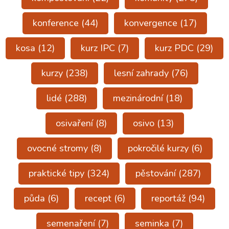
konference
(44)
konvergence
(17)
kosa
(12)
kurz IPC
(7)
kurz PDC
(29)
kurzy
(238)
lesní zahrady
(76)
lidé
(288)
mezinárodní
(18)
osivaření
(8)
osivo
(13)
ovocné stromy
(8)
pokročilé kurzy
(6)
praktické tipy
(324)
pěstování
(287)
půda
(6)
recept
(6)
reportáž
(94)
semenaření
(7)
seminka
(7)