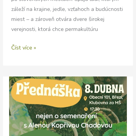
záleží na krajine, jedle, vzťahoch a budúcnosti
miest – a zároveň otvára dvere širokej
verejnosti, ktorá chce permakultúru
Festival
Číst více »
Permakultúra
v
meste
2026