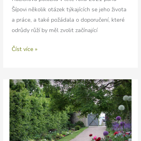
Šípovi několik otázek týkajících se jeho života
a práce, a také požádala o doporučení, které
odrůdy růží by měl zvolit začínající
Návštěva
Číst více »
u
pěstitele
růží